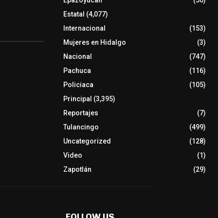
Epazoyucan
(50)
Estatal
(4,077)
Internacional
(153)
Mujeres en Hidalgo
(3)
Nacional
(747)
Pachuca
(116)
Policiaca
(105)
Principal
(3,395)
Reportajes
(7)
Tulancingo
(499)
Uncategorized
(128)
Video
(1)
Zapotlán
(29)
FOLLOW US