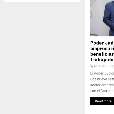
Poder Judi
empresari
beneficiar
trabajado
by
Sin Filtro
2
El Poder Judic
una nueva estr
sector empresa
con el Consejo
Read more