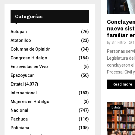
t
o
r
Categorías
d
Concluyen
e
nuevo sist
Actopan
(76)
v
familiar e
í
Atotonilco
(23)
by
Sin Filtro
1
d
Columna de Opinión
(34)
Personas servi
e
Congreso Hidalgo
(154)
Legislatura de
o
concluyeron e
Entrevistas en Vivo
(5)
Procesal Civil 
Epazoyucan
(50)
Estatal
(4,077)
Read more
Internacional
(153)
Mujeres en Hidalgo
(3)
Estatal
Nacional
(747)
Pachuca
(116)
Policiaca
(105)