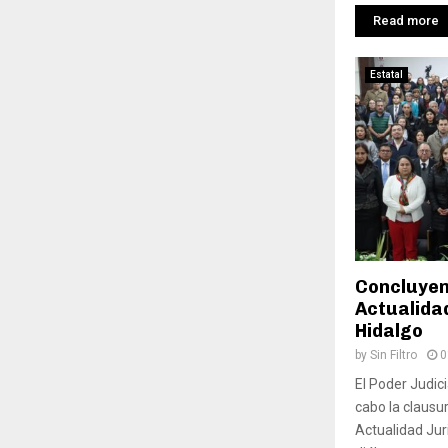
Read more
Estatal
Concluyen
Actualidad
Hidalgo
by
Sin Filtro
0
El Poder Judici
cabo la clausu
Actualidad Jur