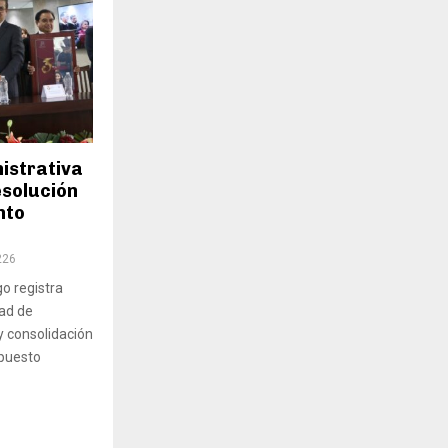
nistrativa
esolución
nto
226
go registra
ad de
y consolidación
xpuesto