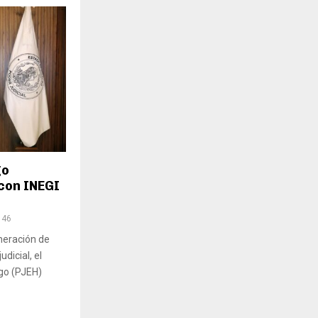
go
con INEGI
146
eneración de
dicial, el
lgo (PJEH)