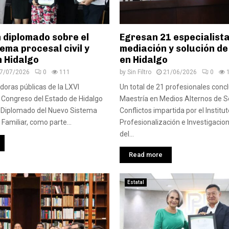
 diplomado sobre el
Egresan 21 especialist
ema procesal civil y
mediación y solución de
n Hidalgo
en Hidalgo
7/07/2026
0
111
by
Sin Filtro
21/06/2026
0
doras públicas de la LXVI
Un total de 21 profesionales conc
l Congreso del Estado de Hidalgo
Maestría en Medios Alternos de S
l Diplomado del Nuevo Sistema
Conflictos impartida por el Institu
y Familiar, como parte...
Profesionalización e Investigacio
del...
Read more
Estatal