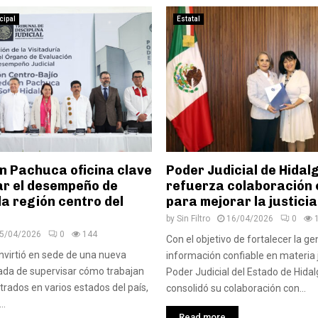
cipal
Estatal
en Pachuca oficina clave
Poder Judicial de Hidal
ar el desempeño de
refuerza colaboración 
la región centro del
para mejorar la justicia
by
Sin Filtro
16/04/2026
0
5/04/2026
0
144
Con el objetivo de fortalecer la g
virtió en sede de una nueva
información confiable en materia ju
ada de supervisar cómo trabajan
Poder Judicial del Estado de Hida
trados en varios estados del país,
consolidó su colaboración con...
..
Read more