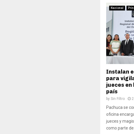
Nacional
Prin
Instalan 
para vigil
jueces en 
país
by
Sin Filtro
2
Pachuca se con
oficina encarg
jueces y magis
como parte de.