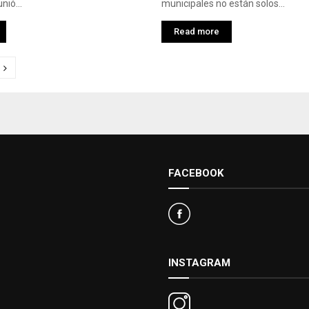
nió...
municipales no están solos...
Read more
ación
das
FACEBOOK
INSTAGRAM