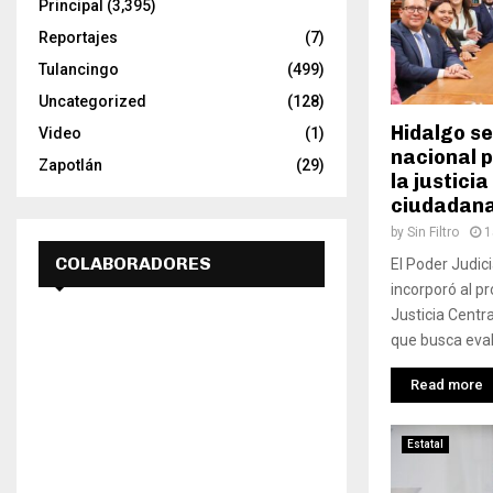
Principal
(3,395)
Reportajes
(7)
Tulancingo
(499)
Uncategorized
(128)
Hidalgo s
Video
(1)
nacional p
Zapotlán
(29)
la justici
ciudadan
by
Sin Filtro
1
COLABORADORES
El Poder Judici
incorporó al p
Justicia Centra
que busca evalu
Read more
Estatal