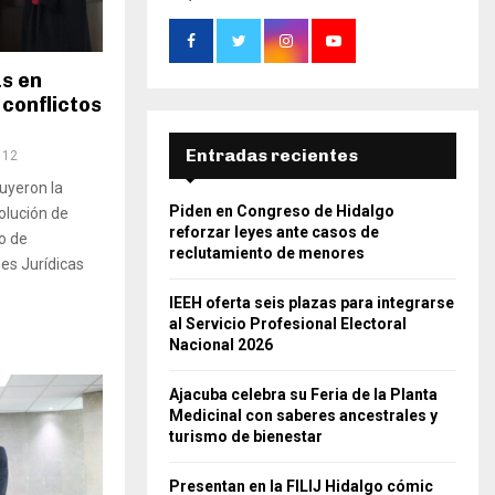
as en
 conflictos
Entradas recientes
112
luyeron la
Piden en Congreso de Hidalgo
olución de
reforzar leyes ante casos de
to de
reclutamiento de menores
nes Jurídicas
IEEH oferta seis plazas para integrarse
al Servicio Profesional Electoral
Nacional 2026
Ajacuba celebra su Feria de la Planta
Medicinal con saberes ancestrales y
turismo de bienestar
Presentan en la FILIJ Hidalgo cómic