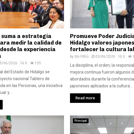
e suma a estrategia
Promueve Poder Judicia
ara medir la calidad de
Hidalgo valores japone
a desde la experiencia
fortalecer la cultura la
a
by
Sin Filtro
03/06/2026
0
5/06/2026
0
155
La disciplina, el orden, la responsab
al del Estado de Hidalgo se
mejora continua fueron algunos d
royecto nacional Tablero de
abordados durante la conferencia
da en las Personas, una iniciativa
japoneses aplicados a la cultura...
ar y...
Read more
Principal