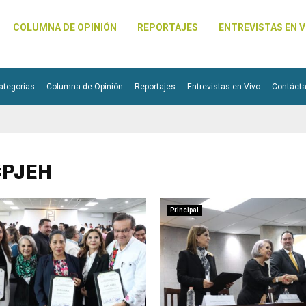
COLUMNA DE OPINIÓN
REPORTAJES
ENTREVISTAS EN V
ategorias
Columna de Opinión
Reportajes
Entrevistas en Vivo
Contáct
#PJEH
Principal