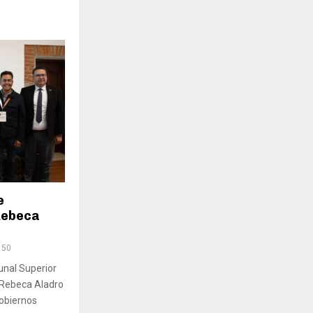
e
 Rebeca
150
unal Superior
, Rebeca Aladro
gobiernos