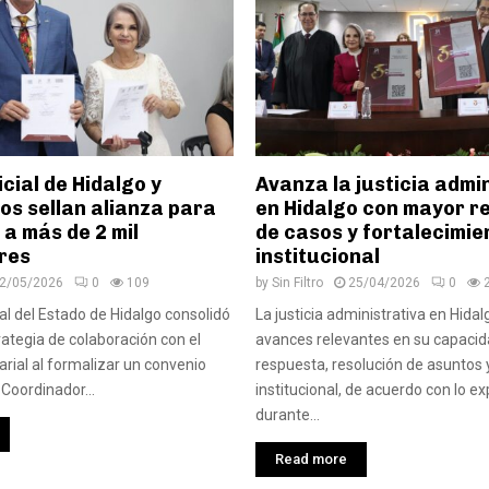
cial de Hidalgo y
Avanza la justicia admi
os sellan alianza para
en Hidalgo con mayor r
 a más de 2 mil
de casos y fortalecimie
res
institucional
2/05/2026
0
109
by
Sin Filtro
25/04/2026
0
ial del Estado de Hidalgo consolidó
La justicia administrativa en Hidal
ategia de colaboración con el
avances relevantes en su capacid
rial al formalizar un convenio
respuesta, resolución de asuntos 
 Coordinador...
institucional, de acuerdo con lo e
durante...
Read more