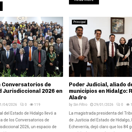
Principal
 Conversatorios de
Poder Judicial, aliado d
 Jurisdiccional 2026 en
municipios en Hidalgo:
Aladro
1/04/2026
0
119
by
Sin Filtro
29/01/2026
0
al del Estado de Hidalgo llevó a
La magistrada presidenta del Trib
ra de los Conversatorios de
de Justicia del Estado de Hidalgo
isdiccional 2026, un espacio de
Echeverría, dejó claro que los 84 