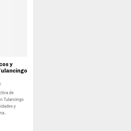
cos y
Tulancingo
8
ctiva de
 en Tulancingo
sidades y
a...