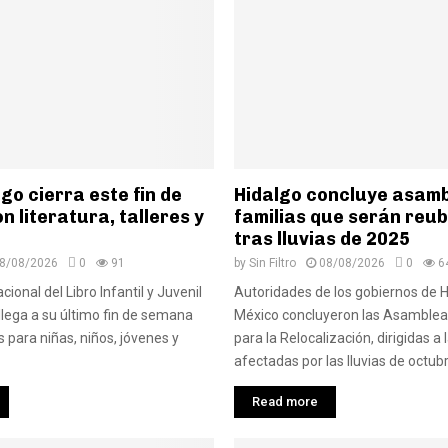
lgo cierra este fin de
Hidalgo concluye asam
 literatura, talleres y
familias que serán reu
tras lluvias de 2025
8/08/2026
0
91
by
Sin Filtro
08/08/2026
0
6
cional del Libro Infantil y Juvenil
Autoridades de los gobiernos de H
 llega a su último fin de semana
México concluyeron las Asamblea
 para niñas, niños, jóvenes y
para la Relocalización, dirigidas a 
afectadas por las lluvias de octubr
Read more