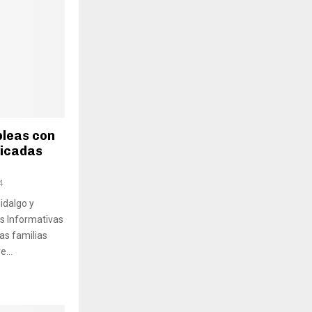
bleas con
bicadas
4
idalgo y
s Informativas
las familias
e...