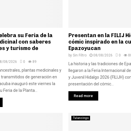
lebra su Feria de la
Presentan en la FILIJ H
dicinal con saberes
cómic inspirado en la c
es y turismo de
Epazoyucan
by
Sin Filtro
08/08/2026
0
8
8/08/2026
0
89
La historia y las tradiciones de E
ncestrales, plantas medicinales y
llegaron a la Feria Internacional del
 transmitidos de generación en
y Juvenil Hidalgo 2026 (FILIJH) con
acuba inauguró este viernes la
presentación del cómic...
u Feria de la Planta...
Read more
Tulancingo