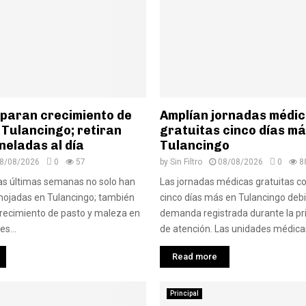
sparan crecimiento de
Amplían jornadas médi
 Tulancingo; retiran
gratuitas cinco días má
neladas al día
Tulancingo
8/08/2026
0
57
by
Sin Filtro
08/08/2026
0
8
 las últimas semanas no solo han
Las jornadas médicas gratuitas c
mojadas en Tulancingo; también
cinco días más en Tulancingo debid
crecimiento de pasto y maleza en
demanda registrada durante la 
es...
de atención. Las unidades médicas
Read more
Principal