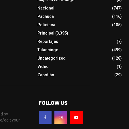
Nacional
(747)
Pachuca
(116)
Policiaca
(105)
Principal
(3,395)
Reportajes
(7)
Tulancingo
(499)
Uncategorized
(128)
Video
(1)
Zapotlán
(29)
FOLLOW US
d by
e/edit your