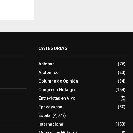
CATEGORIAS
Actopan
(76)
Atotonilco
(23)
Columna de Opinión
(34)
Congreso Hidalgo
(154)
Entrevistas en Vivo
(5)
Epazoyucan
(50)
Estatal
(4,077)
Internacional
(153)
Mujeres en Hidalgo
(3)