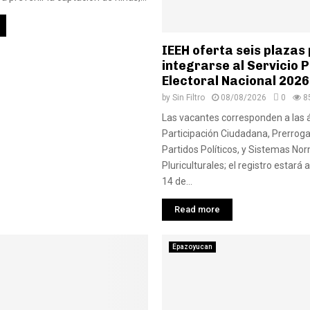
IEEH oferta seis plazas
integrarse al Servicio 
Electoral Nacional 2026
by
Sin Filtro
08/08/2026
0
8
Las vacantes corresponden a las 
Participación Ciudadana, Prerroga
Partidos Políticos, y Sistemas No
Pluriculturales; el registro estará 
14 de...
Read more
Epazoyucan