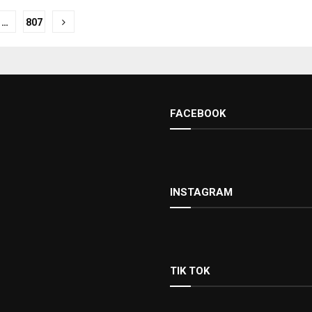
ación
…
807
das
FACEBOOK
INSTAGRAM
TIK TOK