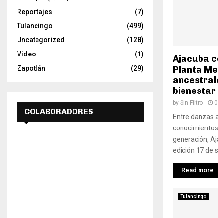
Reportajes
(7)
Tulancingo
(499)
Uncategorized
(128)
Video
(1)
Ajacuba ce
Zapotlán
(29)
Planta Me
ancestral
bienestar
by
Sin Filtro
0
COLABORADORES
Entre danzas a
conocimientos
generación, Aj
edición 17 de s
Read more
Tulancingo