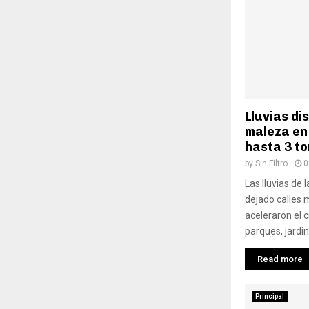
Lluvias di
maleza en
hasta 3 to
by
Sin Filtro
0
Las lluvias de
dejado calles 
aceleraron el 
parques, jardin
Read more
Principal