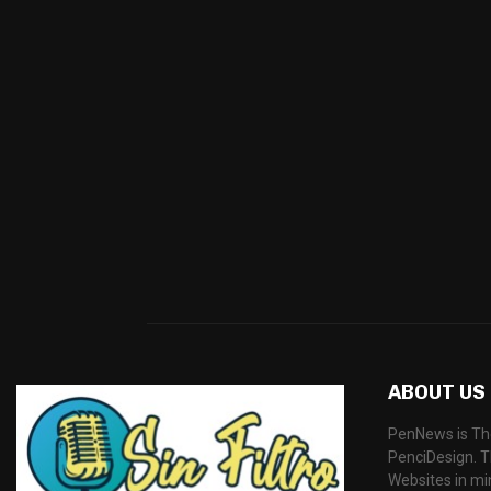
ABOUT US
PenNews is Th
PenciDesign. Th
Websites in mi