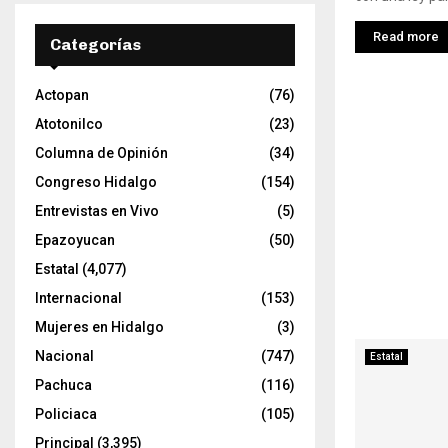
Read more
Categorías
Actopan
(76)
Atotonilco
(23)
Columna de Opinión
(34)
Congreso Hidalgo
(154)
Entrevistas en Vivo
(5)
Epazoyucan
(50)
Estatal
(4,077)
Internacional
(153)
Mujeres en Hidalgo
(3)
Nacional
(747)
Estatal
Pachuca
(116)
Policiaca
(105)
Principal
(3,395)