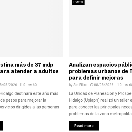
Estatal
estina más de 37 mdp
Analizan espacios públi
para atender a adultos
problemas urbanos de 
para definir mejoras
8/08/2026
0
60
by
Sin Filtro
08/08/2026
0
6
 Hidalgo destinará este año más
La Unidad de Planeación y Prospe
 de pesos para mejorar la
Hidalgo (Uplaph) realizó un taller
servicios dirigidos a las personas
para conocer las principales nece
problemas de la zona metropolitan
Read more