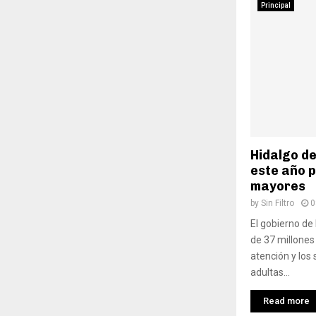
Principal
Hidalgo d
este año 
mayores
by
Sin Filtro
0
El gobierno de
de 37 millones
atención y los 
adultas...
Read more