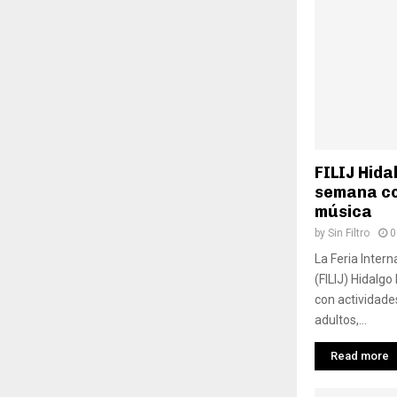
FILIJ Hida
semana con
música
by
Sin Filtro
0
La Feria Interna
(FILIJ) Hidalgo
con actividades
adultos,...
Read more