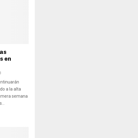
cas
s en
8
ontinuarán
o a la alta
primera semana
...