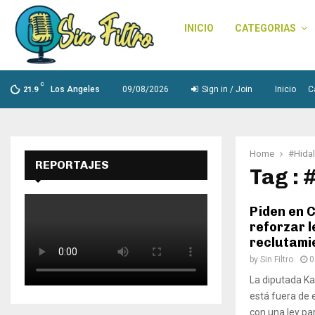
INICIO
CATEGORIAS
C
Los Angeles
09/08/2026
Sign in / Join
Inicio
C
21.9
Home
#Hida
REPORTAJES
Tag : 
Piden en 
reforzar l
reclutami
by
Sin Filtro
0
La diputada Ka
está fuera de 
con una ley par