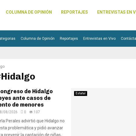
COLUMNA DE OPINIÓN
REPORTAJES
ENTREVISTAS EN V
ategorias
Columna de Opinión
Reportajes
Entrevistas en Vivo
Contáct
lgo
#Hidalgo
Congreso de Hidalgo
Estatal
eyes ante casos de
ento de menores
8/08/2026
0
107
rla Perales advirtió que Hidalgo no
esta problemática y pidió avanzar
a prevenir la captación de niñas,...