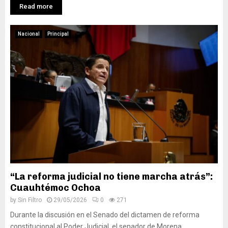
Read more
Nacional
Principal
“La reforma judicial no tiene marcha atrás”:
Cuauhtémoc Ochoa
by
Sin Filtro
29/05/2026
0
271
Durante la discusión en el Senado del dictamen de reforma
constitucional al Poder Judicial, el senador de Morena,