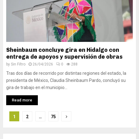
Sheinbaum concluye gira en Hidalgo con
entrega de apoyos y supervisión de obras
by
Sin Filtro
26/04/2026
0
288
Tras dos días de recorrido por distintas regiones del estado, la
presidenta de México, Claudia Sheinbaum Pardo, concluyó su
gira de trabajo en el municipio...
Read more
Navegación
1
2
…
75
de
entradas