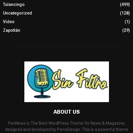
Tulancingo
(499)
Uncategorized
(128)
Video
(1)
Zapotlán
(29)
ABOUT US
PenNews is The Best WordPress Theme for News & Magazine,
designed and developed by PenciDesign. This is a powerful theme