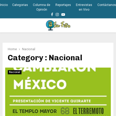
Inicio
Categorias
Columna de
Reportajes
Entrevistas
Contáctanos
Opinión
en Vivo
Facebook
Instagram
Youtube
PRIMARY
MENU
Home
Nacional
Category : Nacional
Nacional