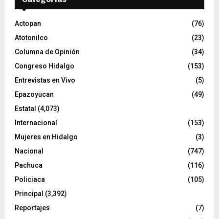
í
d
e
Actopan
(76)
o
Atotonilco
(23)
Columna de Opinión
(34)
Congreso Hidalgo
(153)
Entrevistas en Vivo
(5)
Epazoyucan
(49)
Estatal
(4,073)
Internacional
(153)
Mujeres en Hidalgo
(3)
Nacional
(747)
Pachuca
(116)
Policiaca
(105)
Principal
(3,392)
Reportajes
(7)