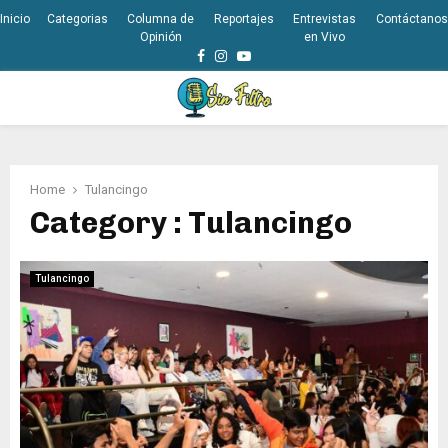
Inicio
Categorias
Columna de
Reportajes
Entrevistas
Contáctanos
Opinión
en Vivo
Facebook
Instagram
Youtube
PRIMARY
MENU
Home
Tulancingo
Category : Tulancingo
Tulancingo