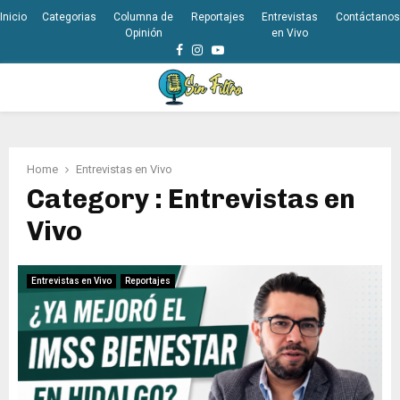
Inicio
Categorias
Columna de
Reportajes
Entrevistas
Contáctanos
Opinión
en Vivo
Facebook
Instagram
Youtube
PRIMARY
MENU
Home
Entrevistas en Vivo
Category : Entrevistas en
Vivo
Entrevistas en Vivo
Reportajes