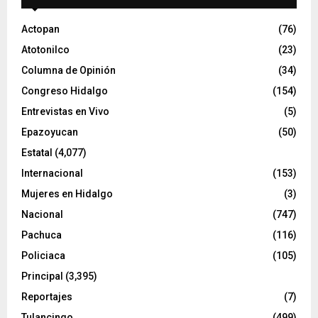
d
e
Actopan
(76)
o
Atotonilco
(23)
Columna de Opinión
(34)
Congreso Hidalgo
(154)
Entrevistas en Vivo
(5)
Epazoyucan
(50)
Estatal
(4,077)
Internacional
(153)
Mujeres en Hidalgo
(3)
Nacional
(747)
Pachuca
(116)
Policiaca
(105)
Principal
(3,395)
Reportajes
(7)
Tulancingo
(499)