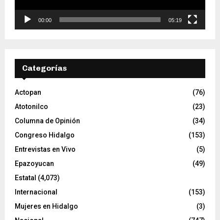
t
o
00:00
05:19
r
d
e
v
Categorías
í
d
e
Actopan
(76)
o
Atotonilco
(23)
Columna de Opinión
(34)
Congreso Hidalgo
(153)
Entrevistas en Vivo
(5)
Epazoyucan
(49)
Estatal
(4,073)
Internacional
(153)
Mujeres en Hidalgo
(3)