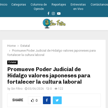
Inicio
Categorias
Columna de
Reportajes
Entrevistas
Contáctanos
Opinión
en Vivo
Facebook
Instagram
Youtube
PRIMARY
MENU
Home
Estatal
Promueve Poder Judicial de Hidalgo valores japoneses para
fortalecer la cultura laboral
Estatal
Promueve Poder Judicial de
Hidalgo valores japoneses para
fortalecer la cultura laboral
by
Sin Filtro
03/06/2026
0
122
SHARE
0