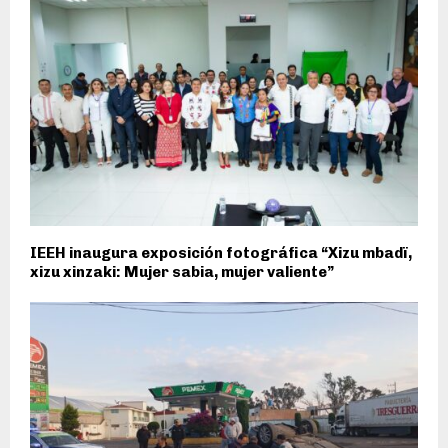
IEEH inaugura exposición fotográfica “Xizu mbadï,
xizu xinzaki: Mujer sabia, mujer valiente”