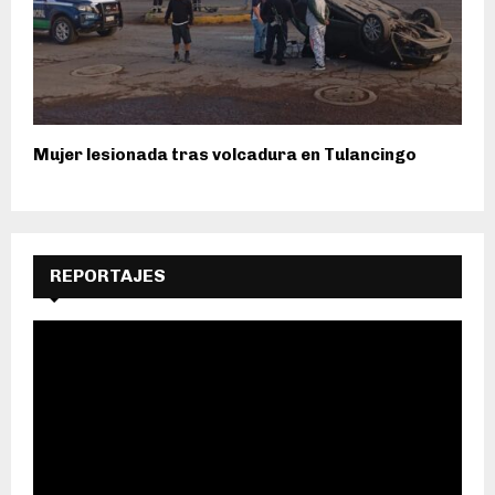
Mujer lesionada tras volcadura en Tulancingo
REPORTAJES
R
e
p
r
o
d
u
c