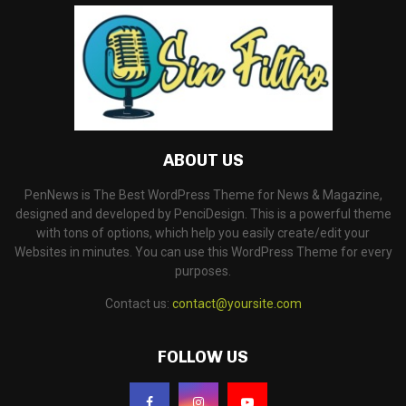
ABOUT US
PenNews is The Best WordPress Theme for News & Magazine,
designed and developed by PenciDesign. This is a powerful theme
with tons of options, which help you easily create/edit your
Websites in minutes. You can use this WordPress Theme for every
purposes.
Contact us:
contact@yoursite.com
FOLLOW US