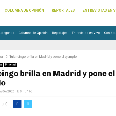
COLUMNA DE OPINIÓN
REPORTAJES
ENTREVISTAS EN V
Categorias
Columna de Opinión
Reportajes
Entrevistas en Vivo
Contáct
pal
Tulancingo brilla en Madrid y pone el ejemplo
ón
Principal
ingo brilla en Madrid y pone el
lo
5/06/2026
0
165
0