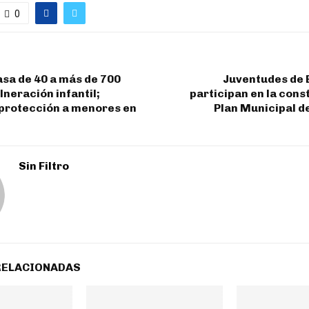
0
sa de 40 a más de 700
Juventudes de
lneración infantil;
participan en la cons
 protección a menores en
Plan Municipal d
Sin Filtro
RELACIONADAS