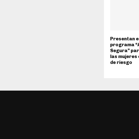
Presentan e
programa “A
Segura” par
las mujeres 
de riesgo