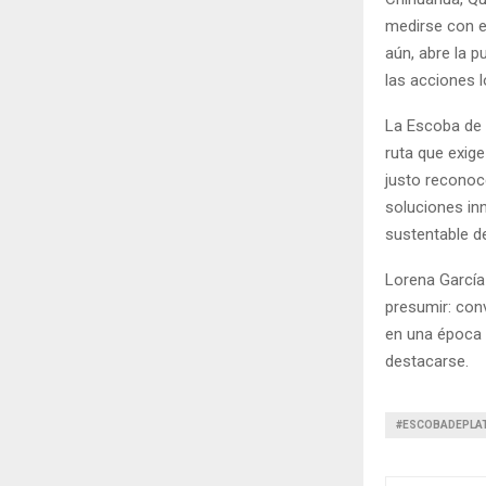
medirse con e
aún, abre la 
las acciones l
La Escoba de 
ruta que exige
justo reconoc
soluciones in
sustentable de
Lorena García
presumir: conv
en una época 
destacarse.
#ESCOBADEPLA