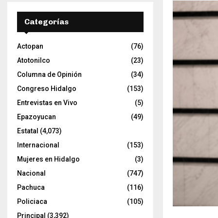
Categorías
Actopan
(76)
Atotonilco
(23)
Columna de Opinión
(34)
Congreso Hidalgo
(153)
Entrevistas en Vivo
(5)
Epazoyucan
(49)
Estatal
(4,073)
Internacional
(153)
Mujeres en Hidalgo
(3)
Nacional
(747)
Pachuca
(116)
Policiaca
(105)
Principal
(3,392)