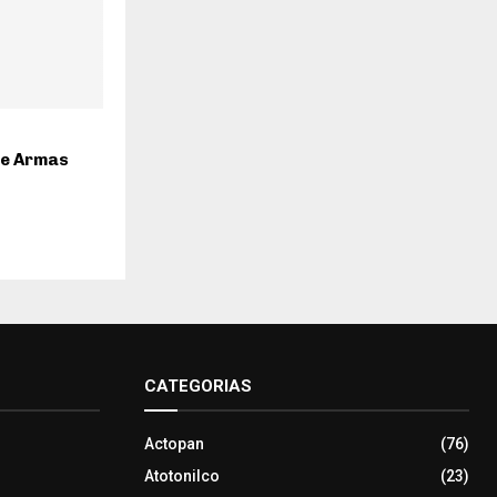
de Armas
CATEGORIAS
Actopan
(76)
Atotonilco
(23)