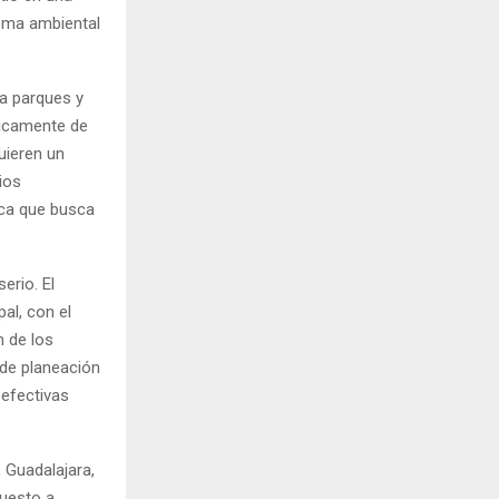
lema ambiental
 a parques y
nicamente de
uieren un
ios
ica que busca
erio. El
al, con el
 de los
 de planeación
efectivas
 Guadalajara,
puesto a