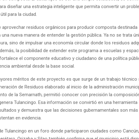
ra diseñar una estrategia inteligente que permita convertir un prob
útil para la ciudad.
 de aprovechar residuos orgánicos para producir composta destinada
ja una nueva manera de entender la gestión pública. Ya no se trata ú
sura, sino de impulsar una economía circular donde los residuos adq
Además, la posibilidad de extender este programa a escuelas y espac
fortalece el componente educativo y ciudadano de una política públ
encia ambiental desde la base social.
yores méritos de este proyecto es que surge de un trabajo técnico s
eración de Residuos elaborado al inicio de la administración municip
o de la Semarnath, permitió conocer con precisión la composición
genera Tulancingo. Esa información se convirtió en una herramienta
sultados y demuestra que las decisiones gubernamentales son más 
tentan en evidencia.
de Tulancingo en un foro donde participaron ciudades como Cancún,
erétaro, Orizaba y Silao también confirma que el municipio está dis