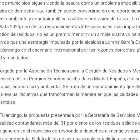
os municipios siguen viendo la basura como un problema imposible 
aba de demostrar que también puede convertirse en una oportunidad
dio ambiente y construir políticas públicas con visión de futuro. La
Plata 2026, uno de los reconocimientos internacionales más import
tión de residuos, no es un premio menor ni un simple distintivo par
ón de que una estrategia impulsada por la alcaldesa Lorena García C
ulancingo en el escenario internacional por las razones correctas: p
d y resultados.
otorgado por la Asociación Técnica para la Gestión de Residuos y M
 edición de los Premios Escobas celebrada en Madrid, España, disti
ocial, económico y ambiental. Se trata de un reconocimiento que d
s evalúa iniciativas que transforman la manera en que las ciudades 
entales.
Tulancingo, la propuesta presentada por la Secretaría de Servicios 
realidad contundente: más del 31 por ciento de los residuos sólidos 
e generan en el municipio corresponde a desechos alimenticios susc
en composta. El dato, lejos de ser una simple estadística, se convir