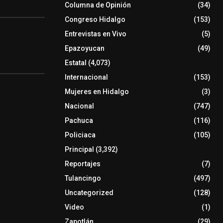
Columna de Opinión
(34)
Congreso Hidalgo
(153)
Entrevistas en Vivo
(5)
Epazoyucan
(49)
Estatal
(4,073)
Internacional
(153)
Mujeres en Hidalgo
(3)
Nacional
(747)
Pachuca
(116)
Policiaca
(105)
Principal
(3,392)
Reportajes
(7)
Tulancingo
(497)
Uncategorized
(128)
Video
(1)
Zapotlán
(29)