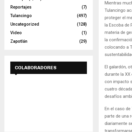
Mientras much
Reportajes
(7)
Tulancingo ac
Tulancingo
(497)
proteger el me
Uncategorized
(128)
la Escoba de 
materia de ges
Video
(1)
la confirmaci
Zapotlán
(29)
colocando a T
sustentabilida
El galardón, 
COLABORADORES
durante la XX
con impacto s
cuatro década
desafíos ambi
En el caso de 
parte de una 
diariamente s
transformarse 