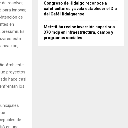
de resolver,
Congreso de Hidalgo reconoce a
cafeticultores y avala establecer el Día
 para innovar,
del Café Hidalguense
 obtención de
antes en
Metztitlán recibe inversión superior a
a presumir. Es
370 mdp en infraestructura, campo y
programas sociales
ázares está
laneación,
edio Ambiente
ngue proyectos
esde hace casi
enfrentan los
Municipales
que
eptibles de
tió en una