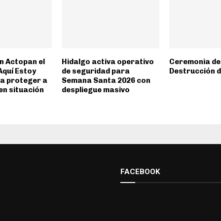
n Actopan el
Hidalgo activa operativo
Ceremonia de
quí Estoy
de seguridad para
Destrucción 
a proteger a
Semana Santa 2026 con
en situación
despliegue masivo
FACEBOOK