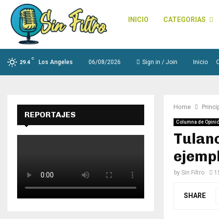
INICIO
CATEGORIAS
C
Los Angeles
06/08/2026
Sign in / Join
Inicio
29.4
Home
Princi
REPORTAJES
Columna de Opini
Tulanc
ejemp
by
Sin Filtro
1
SHARE