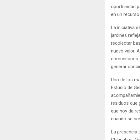
oportunidad pa
en un recurso 
La iniciativa
jardines refle
recolectar ba
nuevo valor. 
comunitarios 
generar conci
Uno de los ma
Estudio de Gen
acompañamient
residuos que 
que hoy da re
cuando se sus
La presencia 
Chihuahua, Qu