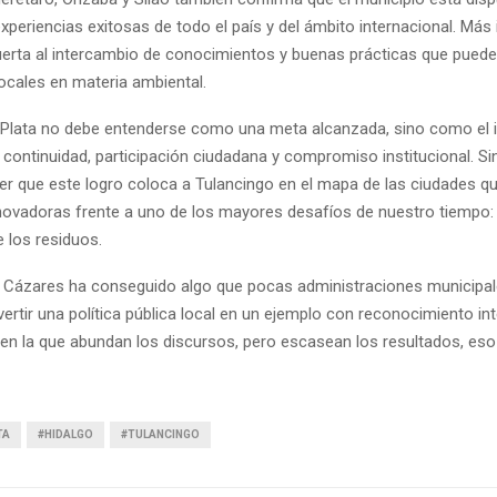
xperiencias exitosas de todo el país y del ámbito internacional. Más
puerta al intercambio de conocimientos y buenas prácticas que puede
ocales en materia ambiental.
Plata no debe entenderse como una meta alcanzada, sino como el i
 continuidad, participación ciudadana y compromiso institucional. S
er que este logro coloca a Tulancingo en el mapa de las ciudades q
novadoras frente a uno de los mayores desafíos de nuestro tiempo:
 los residuos.
 Cázares ha conseguido algo que pocas administraciones municipa
ertir una política pública local en un ejemplo con reconocimiento int
en la que abundan los discursos, pero escasean los resultados, es
TA
#HIDALGO
#TULANCINGO