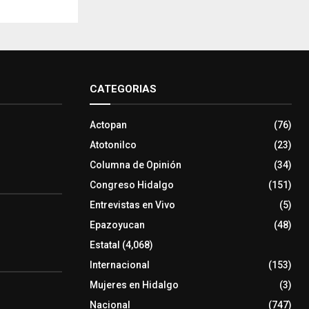
CATEGORIAS
Actopan
(76)
Atotonilco
(23)
Columna de Opinión
(34)
Congreso Hidalgo
(151)
Entrevistas en Vivo
(5)
Epazoyucan
(48)
Estatal
(4,068)
Internacional
(153)
Mujeres en Hidalgo
(3)
Nacional
(747)