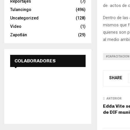
Reportajes
(7)
de actos de c
Tulancingo
(496)
Dentro de las
Uncategorized
(128)
mismos que fu
Video
(1)
quienes son p
Zapotlán
(29)
al medio ambi
#CAPACITACION
COLABORADORES
SHARE
ANTERIOR
Edda Vite s
de DIF mun