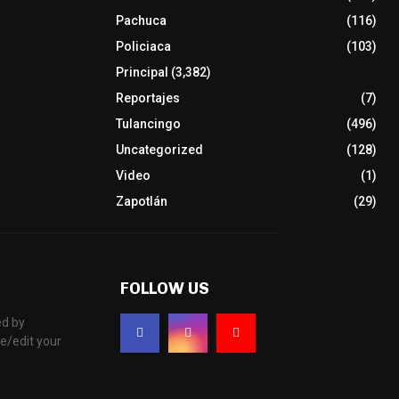
Pachuca
(116)
Policiaca
(103)
Principal
(3,382)
Reportajes
(7)
Tulancingo
(496)
Uncategorized
(128)
Video
(1)
Zapotlán
(29)
FOLLOW US
d by
e/edit your