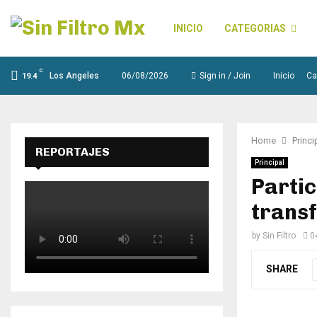
INICIO
CATEGORIAS
C
Los Angeles
06/08/2026
Sign in / Join
Inicio
Ca
19.4
Home
Princi
REPORTAJES
Principal
Partic
trans
by
Sin Filtro
0
SHARE