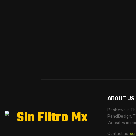
ABOUT US
PenNews is Th
PenciDesign. Th
Websites in mi
Contact us:
co