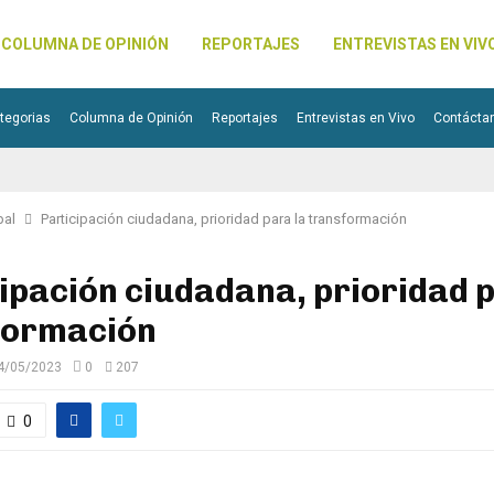
COLUMNA DE OPINIÓN
REPORTAJES
ENTREVISTAS EN VIV
tegorias
Columna de Opinión
Reportajes
Entrevistas en Vivo
Contácta
pal
Participación ciudadana, prioridad para la transformación
ipación ciudadana, prioridad p
formación
4/05/2023
0
207
0