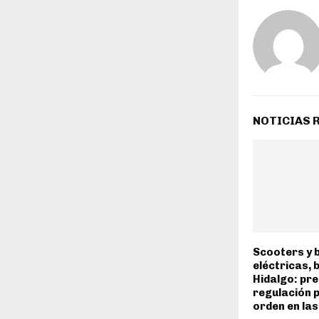
NOTICIAS 
Scooters y b
eléctricas, b
Hidalgo: pr
regulación 
orden en las