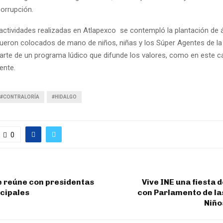
orrupción.
 actividades realizadas en Atlapexco se contempló la plantación de 
eron colocados de mano de niños, niñas y los Súper Agentes de la 
arte de un programa lúdico que difunde los valores, como en este c
ente.
 #CONTRALORÍA
#HIDALGO
0
e reúne con presidentas
Vive INE una fiesta
icipales
con Parlamento de las
Niño