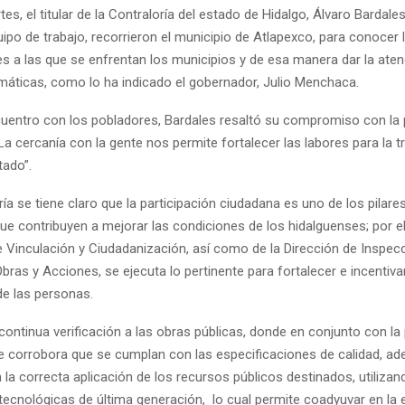
es, el titular de la Contraloría del estado de Hidalgo, Álvaro Bardales
ipo de trabajo, recorrieron el municipio de Atlapexco, para conocer 
es a las que se enfrentan los municipios y de esa manera dar la ate
máticas, como lo ha indicado el gobernador, Julio Menchaca.
cuentro con los pobladores, Bardales resaltó su compromiso con la
La cercanía con la gente nos permite fortalecer las labores para la
tado”.
ría se tiene claro que la participación ciudadana es uno de los pilares
e contribuyen a mejorar las condiciones de los hidalguenses; por el
e Vinculación y Ciudadanización, así como de la Dirección de Inspec
Obras y Acciones, se ejecuta lo pertinente para fortalecer e incentivar
de las personas.
ontinua verificación a las obras públicas, donde en conjunto con la
se corrobora que se cumplan con las especificaciones de calidad, a
 la correcta aplicación de los recursos públicos destinados, utilizan
tecnológicas de última generación, lo cual permite coadyuvar en la 