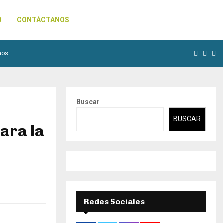
O
CONTÁCTANOS
Facebo
Inst
Yo
nos
Buscar
BUSCAR
ara la
Redes Sociales