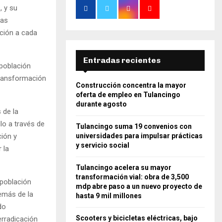
, y su
las
nción a cada
Entradas recientes
 población
 transformación
Construcción concentra la mayor
oferta de empleo en Tulancingo
durante agosto
 de la
lo a través de
Tulancingo suma 19 convenios con
ción y
universidades para impulsar prácticas
y servicio social
 la
Tulancingo acelera su mayor
transformación vial: obra de 3,500
 población
mdp abre paso a un nuevo proyecto de
demás de la
hasta 9 mil millones
do
Scooters y bicicletas eléctricas, bajo
erradicación