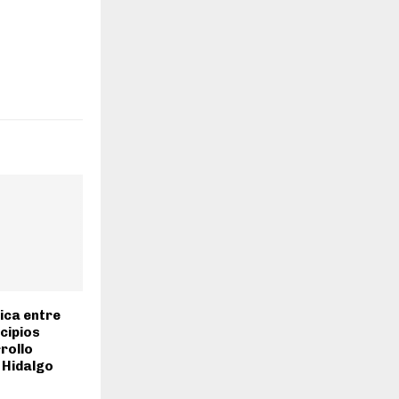
rica entre
cipios
rollo
 Hidalgo