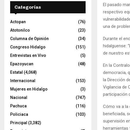
El pasado mart
Categorías
respectivo equ
vulnerabilidad
Actopan
(76)
una de proble
Atotonilco
(23)
Durante el en
Columna de Opinión
(34)
hidalguense: “
Congreso Hidalgo
(151)
de nuestro es
Entrevistas en Vivo
(5)
Epazoyucan
(48)
En la Contralo
democracia, qu
Estatal
(4,068)
la Dirección d
Internacional
(153)
Vigilancia de 
Mujeres en Hidalgo
(3)
participación 
Nacional
(747)
Pachuca
(116)
Cómo va a la c
beneficiada, 
Policiaca
(103)
supervisión en
Principal
(3,382)
herramientas 