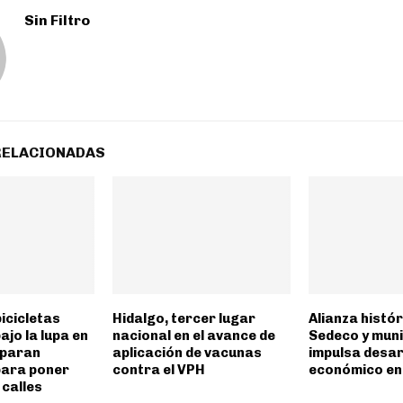
Sin Filtro
RELACIONADAS
icicletas
Hidalgo, tercer lugar
Alianza histó
ajo la lupa en
nacional en el avance de
Sedeco y muni
eparan
aplicación de vacunas
impulsa desar
para poner
contra el VPH
económico en
 calles