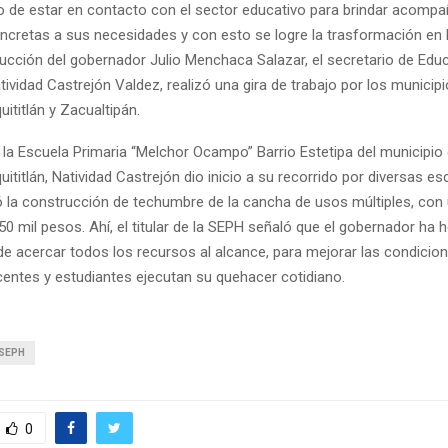
vo de estar en contacto con el sector educativo para brindar acomp
ncretas a sus necesidades y con esto se logre la trasformación en H
ucción del gobernador Julio Menchaca Salazar, el secretario de Edu
tividad Castrejón Valdez, realizó una gira de trabajo por los municip
ititlán y Zacualtipán.
a la Escuela Primaria “Melchor Ocampo” Barrio Estetipa del municipio
ititlán, Natividad Castrejón dio inicio a su recorrido por diversas es
 la construcción de techumbre de la cancha de usos múltiples, con 
50 mil pesos. Ahí, el titular de la SEPH señaló que el gobernador ha 
 acercar todos los recursos al alcance, para mejorar las condicion
centes y estudiantes ejecutan su quehacer cotidiano.
SEPH
0