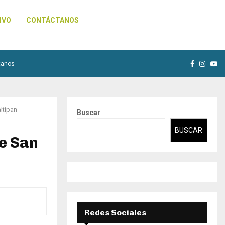
IVO
CONTÁCTANOS
Facebook
Insta
Yo
tanos
ltipan
Buscar
BUSCAR
de San
Redes Sociales