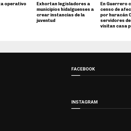
za operativo
Exhortan legisladores a
En Guerrero 
municipios hidalguenses a
censo de afe
crear instancias de la
por huracán O
juventud
servidores de
visitan casa 
FACEBOOK
INSTAGRAM