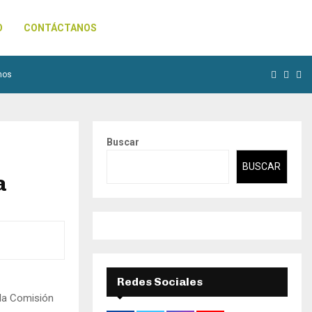
O
CONTÁCTANOS
Facebo
Inst
Yo
nos
Buscar
BUSCAR
a
Redes Sociales
 la Comisión