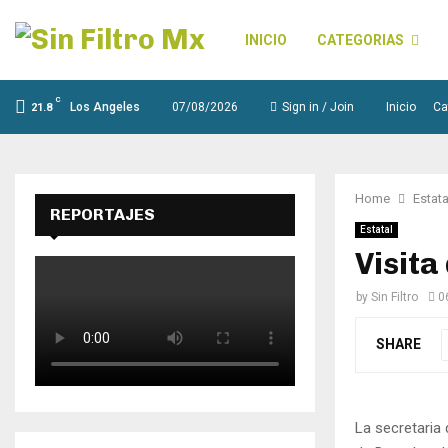
INICIO
CATEGORIAS
C
Los Angeles
07/08/2026
Sign in / Join
Inicio
Ca
21.8
Home
Estata
REPORTAJES
Estatal
Visita
by
Sin Filtro
0
SHARE
La secretaria