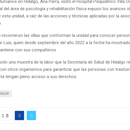
manos en Hidalgo, Ana Parra, visitó el Hospital Psiquiátrico Villa O
l del área de psicología y rehabilitación física expuso los avances
 esta unidad, a raíz de las acciones y técnicas aplicadas por la asoci
o.
a recorrieron las villas que conforman la unidad para conocer perso
ue Luis, quien desde septiembre del año 2022 a la fecha ha mostrad
mantiene con sus compañeros.
olo una muestra de la labor que la Secretaría de Salud de Hidalgo re
con otros organismos para garantizar que las personas con trastor
sta tengan pleno acceso a sus derechos.
SALUD
0