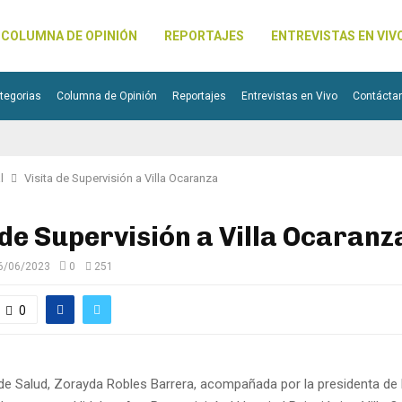
COLUMNA DE OPINIÓN
REPORTAJES
ENTREVISTAS EN VIV
tegorias
Columna de Opinión
Reportajes
Entrevistas en Vivo
Contácta
l
Visita de Supervisión a Villa Ocaranza
 de Supervisión a Villa Ocaranz
6/06/2023
0
251
0
 de Salud, Zorayda Robles Barrera, acompañada por la presidenta de