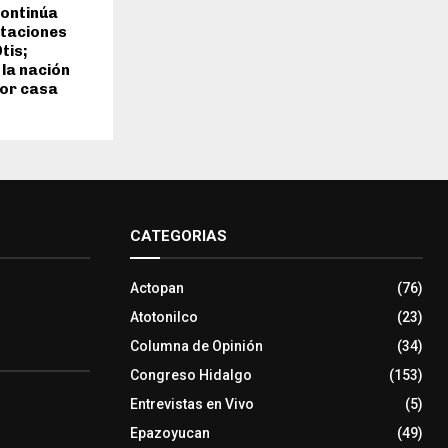
continúa
ctaciones
tis;
 la nación
por casa
CATEGORIAS
Actopan
(76)
Atotonilco
(23)
Columna de Opinión
(34)
Congreso Hidalgo
(153)
Entrevistas en Vivo
(5)
Epazoyucan
(49)