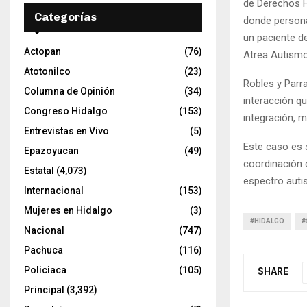
de Derechos Hu
Categorías
donde persona
un paciente de
Actopan
(76)
Atrea Autism
Atotonilco
(23)
Robles y Parr
Columna de Opinión
(34)
interacción q
Congreso Hidalgo
(153)
integración, 
Entrevistas en Vivo
(5)
Este caso es s
Epazoyucan
(49)
coordinación 
Estatal
(4,073)
espectro auti
Internacional
(153)
Mujeres en Hidalgo
(3)
#HIDALGO
#
Nacional
(747)
Pachuca
(116)
Policiaca
(105)
SHARE
Principal
(3,392)