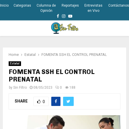
Inicio
Categorias
Columna de
Reportajes
Entrevistas
Contáctanos
Opinión
en Vivo
Facebook
Instagram
Youtube
PRIMARY
MENU
Home
Estatal
FOMENTA SSH EL CONTROL PRENATAL
Estatal
FOMENTA SSH EL CONTROL
PRENATAL
by
Sin Filtro
08/05/2023
0
188
SHARE
0