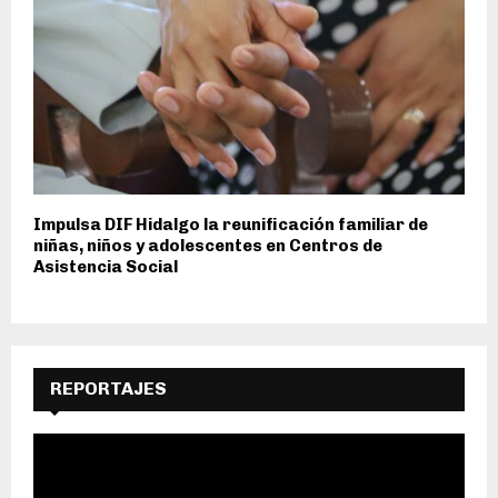
Impulsa DIF Hidalgo la reunificación familiar de
niñas, niños y adolescentes en Centros de
Asistencia Social
REPORTAJES
R
e
p