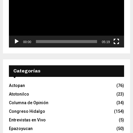
r
o
d
u
c
t
o
00:00
05:19
r
d
e
v
Categorías
í
d
e
Actopan
(76)
o
Atotonilco
(23)
Columna de Opinión
(34)
Congreso Hidalgo
(154)
Entrevistas en Vivo
(5)
Epazoyucan
(50)