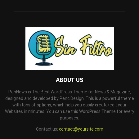
ABOUT US
PenNews is The Best WordPress Theme for News & Magazine,
designed and developed by PenciDesign. This is a powerful theme
with tons of options, which help you easily create/edit your
Websites in minutes. You can use this WordPress Theme for every
purposes.
Contact us:
contact@yoursite.com