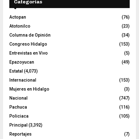
Categorías
í
d
e
Actopan
(76)
o
Atotonilco
(23)
Columna de Opinión
(34)
Congreso Hidalgo
(153)
Entrevistas en Vivo
(5)
Epazoyucan
(49)
Estatal
(4,073)
Internacional
(153)
Mujeres en Hidalgo
(3)
Nacional
(747)
Pachuca
(116)
Policiaca
(105)
Principal
(3,392)
Reportajes
(7)