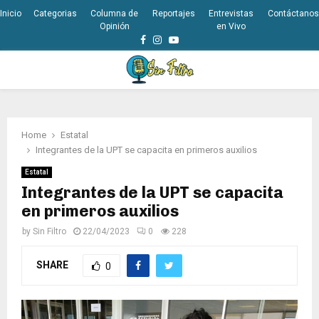
Inicio
Categorias
Columna de
Reportajes
Entrevistas
Contáctanos
Opinión
en Vivo
Facebook
Instagram
Youtube
PRIMARY
MENU
Home
Estatal
Integrantes de la UPT se capacita en primeros auxilios
Estatal
Integrantes de la UPT se capacita
en primeros auxilios
by
Sin Filtro
22/04/2023
0
228
SHARE
0