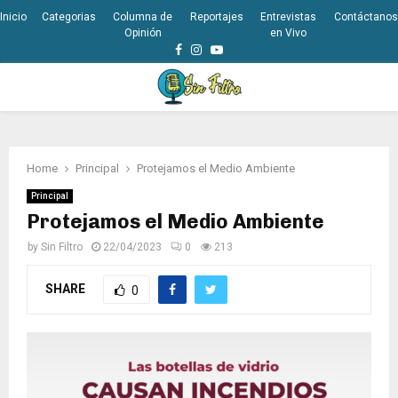
Inicio
Categorias
Columna de
Reportajes
Entrevistas
Contáctanos
Opinión
en Vivo
Facebook
Instagram
Youtube
PRIMARY
MENU
Home
Principal
Protejamos el Medio Ambiente
Principal
Protejamos el Medio Ambiente
by
Sin Filtro
22/04/2023
0
213
SHARE
0