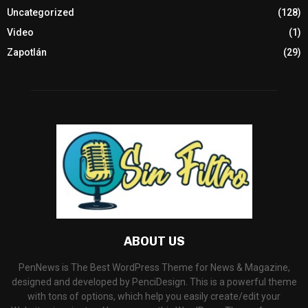
Uncategorized
(128)
Video
(1)
Zapotlán
(29)
ABOUT US
PenNews is The Best WordPress Theme for News & Magazine,
designed and developed by PenciDesign. This is a powerful theme
with tons of options, which help you easily create/edit your