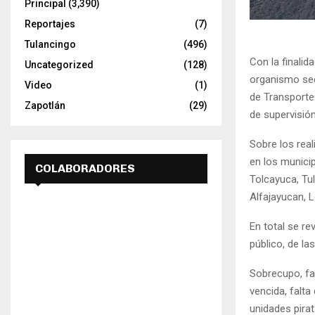
Principal
(3,390)
Reportajes
(7)
Tulancingo
(496)
Con la finalid
Uncategorized
(128)
organismo sec
Video
(1)
de Transporte
Zapotlán
(29)
de supervisión
Sobre los real
en los munici
COLABORADORES
Tolcayuca, Tul
Alfajayucan, L
En total se r
público, de l
Sobrecupo, fal
vencida, falta 
unidades pirat