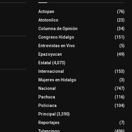
Actopan
(76)
Atotonilco
(23)
Columna de Opinión
(34)
Congreso Hidalgo
(151)
Entrevistas en Vivo
(5)
Epazoyucan
(49)
Estatal
(4,073)
Internacional
(153)
Mujeres en Hidalgo
(3)
Nacional
(747)
Pachuca
(116)
Policiaca
(104)
Principal
(3,390)
Reportajes
(7)
Tulancingo
(496)