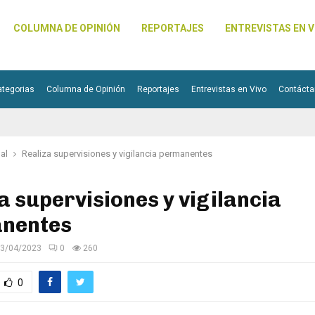
COLUMNA DE OPINIÓN
REPORTAJES
ENTREVISTAS EN V
ategorias
Columna de Opinión
Reportajes
Entrevistas en Vivo
Contáct
pal
Realiza supervisiones y vigilancia permanentes
a supervisiones y vigilancia
nentes
3/04/2023
0
260
0