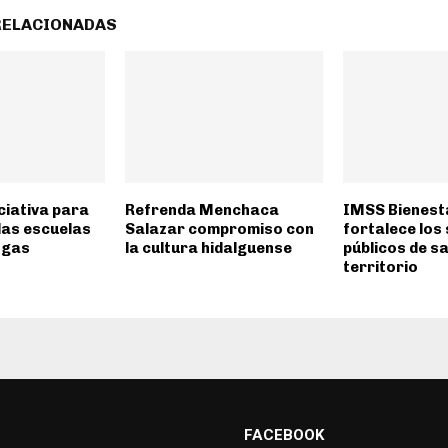
RELACIONADAS
ciativa para
Refrenda Menchaca
IMSS Bienest
las escuelas
Salazar compromiso con
fortalece los 
ogas
la cultura hidalguense
públicos de sa
territorio
FACEBOOK