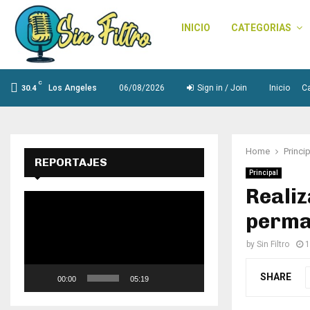
INICIO
CATEGORIAS
C
Los Angeles
06/08/2026
Sign in / Join
Inicio
C
30.4
Home
Princi
REPORTAJES
Principal
Realiz
R
e
perma
p
r
by
Sin Filtro
1
o
d
SHARE
00:00
05:19
u
c