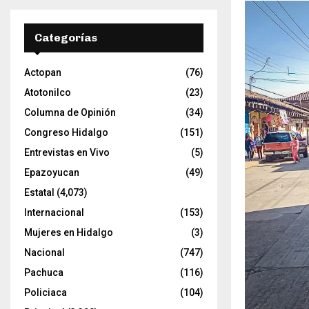
t
o
r
Categorías
d
e
Actopan
(76)
v
í
Atotonilco
(23)
d
Columna de Opinión
(34)
e
Congreso Hidalgo
(151)
o
Entrevistas en Vivo
(5)
Epazoyucan
(49)
Estatal
(4,073)
Internacional
(153)
Mujeres en Hidalgo
(3)
Nacional
(747)
Pachuca
(116)
Policiaca
(104)