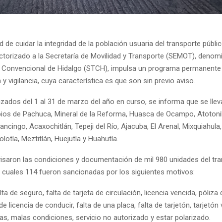
ad de cuidar la integridad de la población usuaria del transporte públic
torizado a la Secretaría de Movilidad y Transporte (SEMOT), deno
 Convencional de Hidalgo (STCH), impulsa un programa permanente
 y vigilancia, cuya característica es que son sin previo aviso.
izados del 1 al 31 de marzo del año en curso, se informa que se lle
pios de Pachuca, Mineral de la Reforma, Huasca de Ocampo, Atotonil
ancingo, Acaxochitlán, Tepeji del Río, Ajacuba, El Arenal, Mixquiahula
olotla, Meztitlán, Huejutla y Huahutla.
evisaron las condiciones y documentación de mil 980 unidades del tr
as cuales 114 fueron sancionadas por los siguientes motivos:
ta de seguro, falta de tarjeta de circulación, licencia vencida, póliza
de licencia de conducir, falta de una placa, falta de tarjetón, tarjetón
as, malas condiciones, servicio no autorizado y estar polarizado.