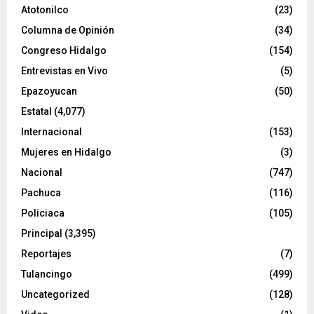
o
Atotonilco
(23)
Columna de Opinión
(34)
Congreso Hidalgo
(154)
Entrevistas en Vivo
(5)
Epazoyucan
(50)
Estatal
(4,077)
Internacional
(153)
Mujeres en Hidalgo
(3)
Nacional
(747)
Pachuca
(116)
Policiaca
(105)
Principal
(3,395)
Reportajes
(7)
Tulancingo
(499)
Uncategorized
(128)