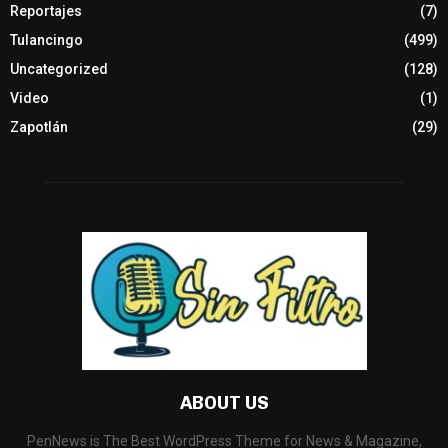
Reportajes
(7)
Tulancingo
(499)
Uncategorized
(128)
Video
(1)
Zapotlán
(29)
ABOUT US
PenNews is The Best WordPress Theme for News & Magazine,