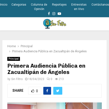
Inicio
Categorias
Columna de
Reportajes
Entrevistas
Contáctanos
Opinión
en Vivo
Facebook
Instagram
Youtube
PRIMARY
MENU
Home
Principal
Primera Audiencia Pública en Zacualtipán de Ángeles
Principal
Primera Audiencia Pública en
Zacualtipán de Ángeles
by
Sin Filtro
18/04/2023
0
213
SHARE
0