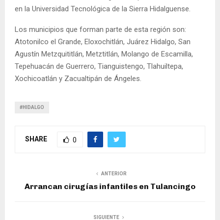
en la Universidad Tecnológica de la Sierra Hidalguense.
Los municipios que forman parte de esta región son:
Atotonilco el Grande, Eloxochitlán, Juárez Hidalgo, San
Agustín Metzquititlán, Metztitlán, Molango de Escamilla,
Tepehuacán de Guerrero, Tianguistengo, Tlahuiltepa,
Xochicoatlán y Zacualtipán de Ángeles.
#HIDALGO
SHARE
0
ANTERIOR
Arrancan cirugías infantiles en Tulancingo
SIGUIENTE