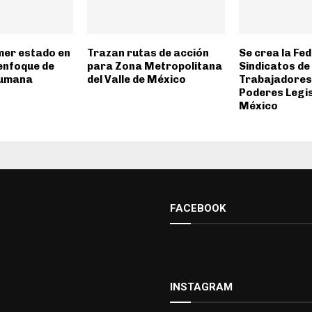
imer estado en
Trazan rutas de acción
Se crea la Fe
enfoque de
para Zona Metropolitana
Sindicatos de
humana
del Valle de México
Trabajadores 
Poderes Legis
México
FACEBOOK
INSTAGRAM