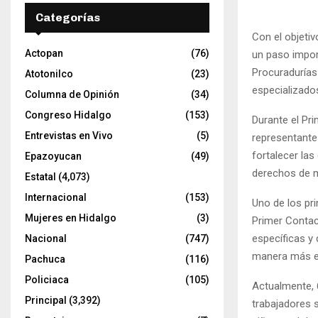
Categorías
Con el objetiv
Actopan
(76)
un paso impor
Procuradurías
Atotonilco
(23)
especializados
Columna de Opinión
(34)
Congreso Hidalgo
(153)
Durante el Pri
Entrevistas en Vivo
(5)
representante
fortalecer la
Epazoyucan
(49)
derechos de 
Estatal
(4,073)
Internacional
(153)
Uno de los pr
Mujeres en Hidalgo
(3)
Primer Contac
específicas y 
Nacional
(747)
manera más ef
Pachuca
(116)
Policiaca
(105)
Actualmente, 
Principal
(3,392)
trabajadores 