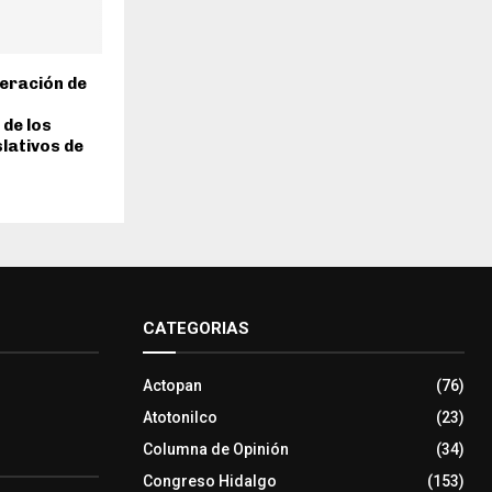
deración de
de los
lativos de
CATEGORIAS
Actopan
(76)
Atotonilco
(23)
Columna de Opinión
(34)
Congreso Hidalgo
(153)