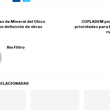
s de Mineral del Chico
COPLADEM perf
en definición de obras
prioridades para
r
Sin Filtro
RELACIONADAS