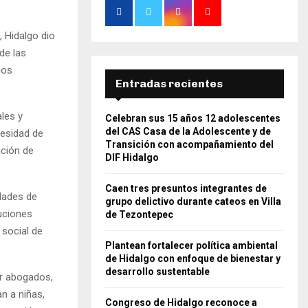
, Hidalgo dio
de las
ios
Entradas recientes
ales y
Celebran sus 15 años 12 adolescentes
del CAS Casa de la Adolescente y de
cesidad de
Transición con acompañamiento del
ación de
DIF Hidalgo
Caen tres presuntos integrantes de
dades de
grupo delictivo durante cateos en Villa
uciones
de Tezontepec
 social de
Plantean fortalecer política ambiental
de Hidalgo con enfoque de bienestar y
desarrollo sustentable
or abogados,
n a niñas,
Congreso de Hidalgo reconoce a