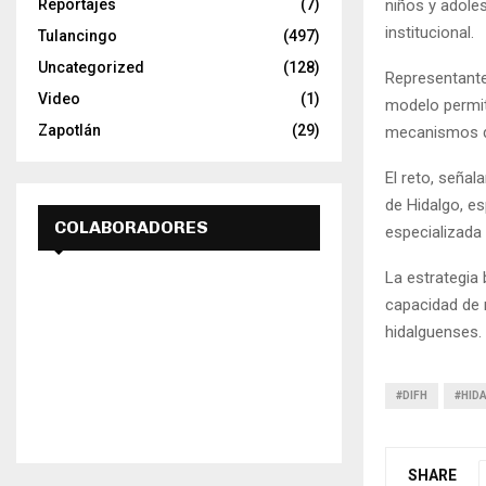
niños y adole
Reportajes
(7)
institucional.
Tulancingo
(497)
Uncategorized
(128)
Representante
Video
(1)
modelo permit
Zapotlán
(29)
mecanismos de
El reto, señal
de Hidalgo, e
COLABORADORES
especializada 
La estrategia
capacidad de 
hidalguenses.
#DIFH
#HID
SHARE