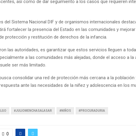
scentes, así como de dar seguimiento a los casos que requieren int
s del Sistema Nacional DIF y de organismos internacionales destac
irá fortalecer la presencia del Estado en las comunidades y mejorar
 protección y restitución de derechos de la infancia.
aron las autoridades, es garantizar que estos servicios lleguen a tod
specialmente a las comunidades más alejadas, donde el acceso a la 
suele ser más limitado.
 busca consolidar una red de protección más cercana a la población
respuesta ante las necesidades de la niñez y adolescencia en los mu
ALGO
#JULIOMENCHASALASAR
#NIÑOS
#PROCURADURIA
0