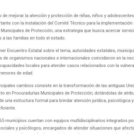
o de mejorar la atención y protección de niñas, niños y adolescentes
tante con la instalación del Comité Técnico para la implementación 
 Municipales de Protección, una estrategia que busca acercar servic
 a las familias en todo el estado.
mer Encuentro Estatal sobre el tema, autoridades estatales, municip
s de organismos nacionales e internacionales coincidieron en la ne
s capacidades locales para atender casos relacionados con la vulner
menores de edad.
incipales cambios consiste en la transformación de las antiguas Uni
to en Procuradurías Municipales de Protección, dotándolas de atrib
de una estructura formal para brindar atención jurídica, psicológica y
iciente.
65 municipios cuentan con equipos multidisciplinarios integrados p
sociales y psicólogos, encargados de atender situaciones que afecta