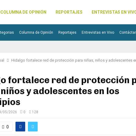
COLUMNA DE OPINIÓN
REPORTAJES
ENTREVISTAS EN VIV
tegorias
Columna de Opinión
Reportajes
Entrevistas en Vivo
Contácta
pal
Hidalgo fortalece red de protección para niñas, niños y adolescentes e
o fortalece red de protección 
 niños y adolescentes en los
ipios
9/05/2026
0
128
0