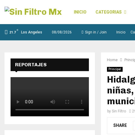
INICIO
CATEGORIAS
C
Los Angeles
08/08/2026
Sign in / Join
Inicio
Ca
21.7
Home
Princi
REPORTAJES
Principal
Hidalg
niñas,
munic
by
Sin Filtro
2
SHARE