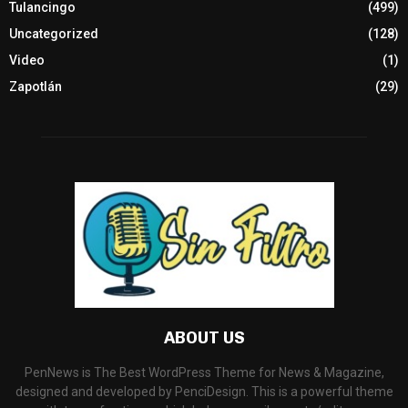
Tulancingo
(499)
Uncategorized
(128)
Video
(1)
Zapotlán
(29)
ABOUT US
PenNews is The Best WordPress Theme for News & Magazine,
designed and developed by PenciDesign. This is a powerful theme