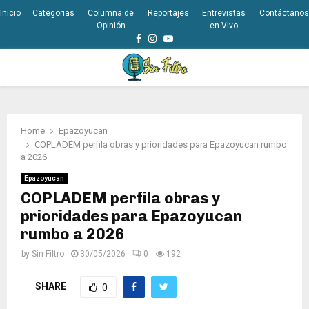
Inicio
Categorias
Columna de
Reportajes
Entrevistas
Contáctanos
Opinión
en Vivo
Facebook
Instagram
Youtube
PRIMARY
MENU
Home
Epazoyucan
COPLADEM perfila obras y prioridades para Epazoyucan rumbo
a 2026
Epazoyucan
COPLADEM perfila obras y
prioridades para Epazoyucan
rumbo a 2026
by
Sin Filtro
30/05/2026
0
192
SHARE
0