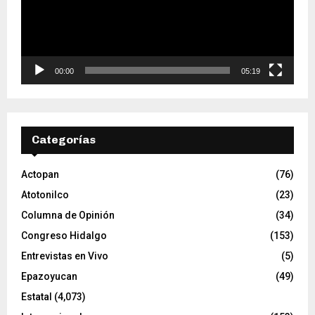
d
u
c
t
o
00:00
05:19
r
d
e
v
Categorías
í
d
e
Actopan
(76)
o
Atotonilco
(23)
Columna de Opinión
(34)
Congreso Hidalgo
(153)
Entrevistas en Vivo
(5)
Epazoyucan
(49)
Estatal
(4,073)