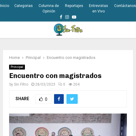
Inicio
Categorias
Columna de
Reportajes
Entrevistas
Contáctanos
Opinión
en Vivo
Facebook
Instagram
Youtube
PRIMARY
MENU
Home
Principal
Encuentro con magistrados
Principal
Encuentro con magistrados
by
Sin Filtro
28/03/2023
0
204
SHARE
0