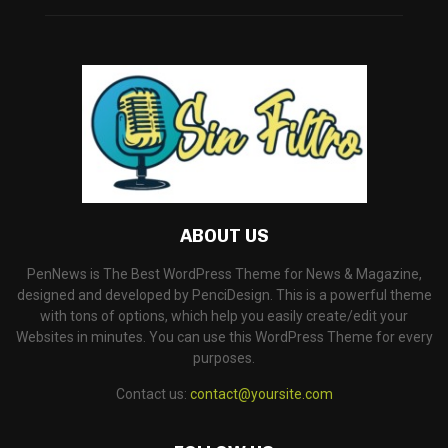
ABOUT US
PenNews is The Best WordPress Theme for News & Magazine,
designed and developed by PenciDesign. This is a powerful theme
with tons of options, which help you easily create/edit your
Websites in minutes. You can use this WordPress Theme for every
purposes.
Contact us:
contact@yoursite.com