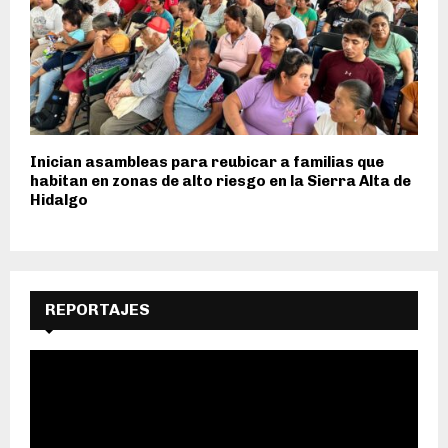
Inician asambleas para reubicar a familias que
habitan en zonas de alto riesgo en la Sierra Alta de
Hidalgo
REPORTAJES
R
e
p
r
o