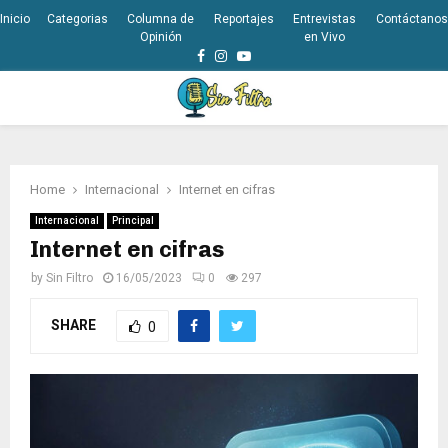
Inicio
Categorias
Columna de
Reportajes
Entrevistas
Contáctanos
Opinión
en Vivo
Facebook
Instagram
Youtube
PRIMARY
MENU
Home
Internacional
Internet en cifras
Internacional
Principal
Internet en cifras
by
Sin Filtro
16/05/2023
0
297
SHARE
0