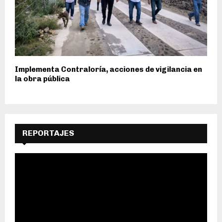
Implementa Contraloría, acciones de vigilancia en
la obra pública
REPORTAJES
R
e
p
r
o
d
u