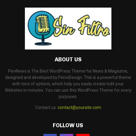
ABOUT US
PenNews is The Best WordPress Theme for News & Magazine,
designed and developed by PenciDesign. This is a powerful theme
with tons of options, which help you easily create/edit your
Websites in minutes. You can use this WordPress Theme for every
purposes.
Contact us:
contact@yoursite.com
FOLLOW US