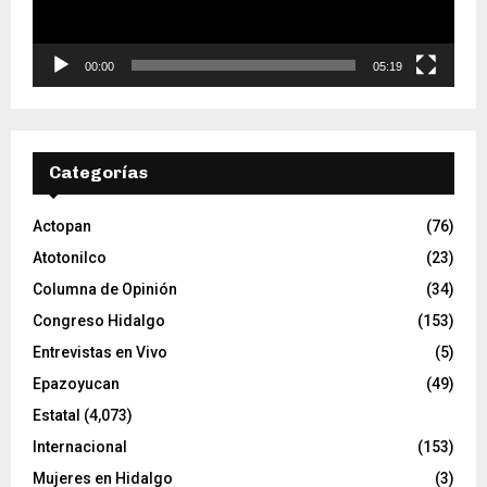
c
t
o
00:00
05:19
r
d
e
v
Categorías
í
d
e
Actopan
(76)
o
Atotonilco
(23)
Columna de Opinión
(34)
Congreso Hidalgo
(153)
Entrevistas en Vivo
(5)
Epazoyucan
(49)
Estatal
(4,073)
Internacional
(153)
Mujeres en Hidalgo
(3)