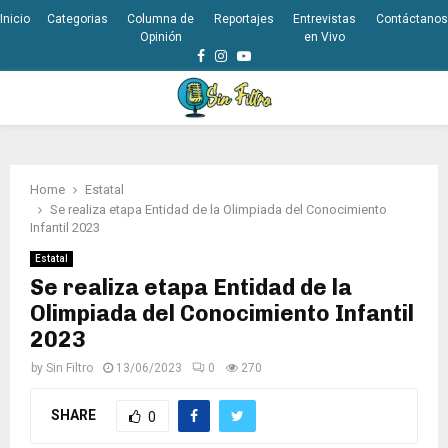
Inicio
Categorias
Columna de
Reportajes
Entrevistas
Contáctanos
Opinión
en Vivo
Facebook
Instagram
Youtube
PRIMARY
MENU
Home
Estatal
Se realiza etapa Entidad de la Olimpiada del Conocimiento
Infantil 2023
Estatal
Se realiza etapa Entidad de la
Olimpiada del Conocimiento Infantil
2023
by
Sin Filtro
13/06/2023
0
270
SHARE
0