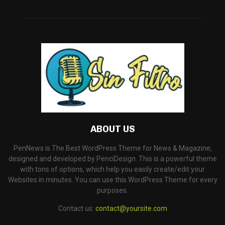
ABOUT US
PenNews is The Best WordPress Theme for News & Magazine,
designed and developed by PenciDesign. This is a powerful theme
with tons of options, which help you easily create/edit your
Websites in minutes. You can use this WordPress Theme for every
purposes.
Contact us:
contact@yoursite.com