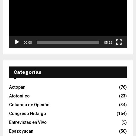
r
o
d
u
c
t
o
00:00
05:19
r
d
e
v
Categorías
í
d
e
Actopan
(76)
o
Atotonilco
(23)
Columna de Opinión
(34)
Congreso Hidalgo
(154)
Entrevistas en Vivo
(5)
Epazoyucan
(50)