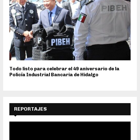
Todo listo para celebrar el 49 aniversario de la
Policía Industrial Bancaria de Hidalgo
REPORTAJES
R
e
p