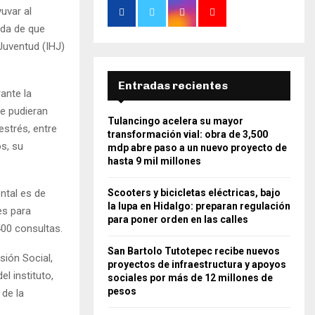
uvar al
ueda de que
 Juventud (IHJ)
Entradas recientes
ante la
de pudieran
Tulancingo acelera su mayor
estrés, entre
transformación vial: obra de 3,500
s, su
mdp abre paso a un nuevo proyecto de
hasta 9 mil millones
ental es de
Scooters y bicicletas eléctricas, bajo
la lupa en Hidalgo: preparan regulación
es para
para poner orden en las calles
400 consultas.
San Bartolo Tutotepec recibe nuevos
sión Social,
proyectos de infraestructura y apoyos
l instituto,
sociales por más de 12 millones de
pesos
 de la