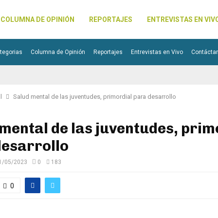
COLUMNA DE OPINIÓN
REPORTAJES
ENTREVISTAS EN VIV
tegorias
Columna de Opinión
Reportajes
Entrevistas en Vivo
Contácta
l
Salud mental de las juventudes, primordial para desarrollo
mental de las juventudes, prim
desarrollo
1/05/2023
0
183
0