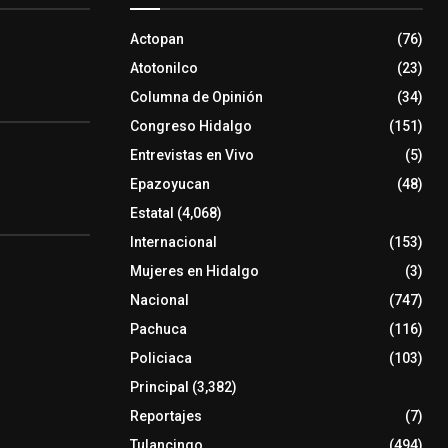
Actopan
(76)
Atotonilco
(23)
Columna de Opinión
(34)
Congreso Hidalgo
(151)
Entrevistas en Vivo
(5)
Epazoyucan
(48)
Estatal
(4,068)
Internacional
(153)
Mujeres en Hidalgo
(3)
Nacional
(747)
Pachuca
(116)
Policiaca
(103)
Principal
(3,382)
Reportajes
(7)
Tulancingo
(494)