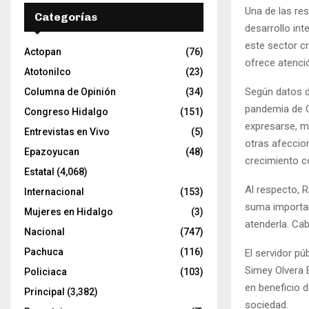
Una de las re
Categorías
desarrollo int
este sector cr
Actopan
(76)
ofrece atenci
Atotonilco
(23)
Según datos d
Columna de Opinión
(34)
pandemia de C
Congreso Hidalgo
(151)
expresarse, m
Entrevistas en Vivo
(5)
otras afeccio
Epazoyucan
(48)
crecimiento c
Estatal
(4,068)
Al respecto, R
Internacional
(153)
suma importanc
Mujeres en Hidalgo
(3)
atenderla. Cab
Nacional
(747)
Pachuca
(116)
El servidor pú
Simey Olvera B
Policiaca
(103)
en beneficio d
Principal
(3,382)
sociedad.