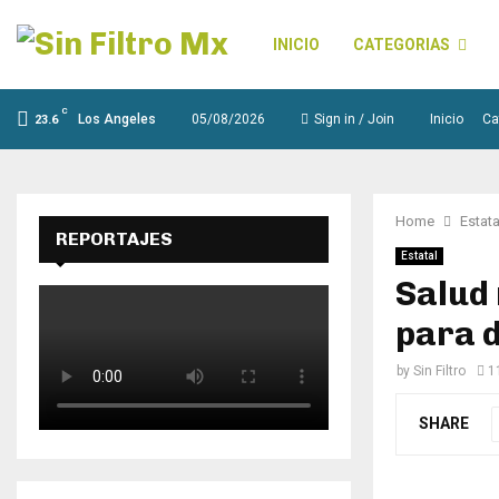
INICIO
CATEGORIAS
C
Los Angeles
05/08/2026
Sign in / Join
Inicio
Ca
23.6
Home
Estata
REPORTAJES
Estatal
Salud 
para 
by
Sin Filtro
1
SHARE