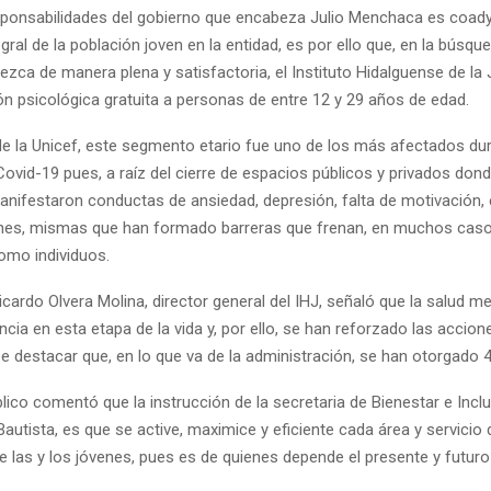
sponsabilidades del gobierno que encabeza Julio Menchaca es coady
egral de la población joven en la entidad, es por ello que, en la búsq
ezca de manera plena y satisfactoria, el Instituto Hidalguense de la
ón psicológica gratuita a personas de entre 12 y 29 años de edad.
e la Unicef, este segmento etario fue uno de los más afectados dur
ovid-19 pues, a raíz del cierre de espacios públicos y privados don
anifestaron conductas de ansiedad, depresión, falta de motivación, 
nes, mismas que han formado barreras que frenan, en muchos caso
omo individuos.
icardo Olvera Molina, director general del IHJ, señaló que la salud m
ia en esta etapa de la vida y, por ello, se han reforzado las accion
e destacar que, en lo que va de la administración, se han otorgado 
blico comentó que la instrucción de la secretaria de Bienestar e Inclu
autista, es que se active, maximice y eficiente cada área y servicio de
e las y los jóvenes, pues es de quienes depende el presente y futuro