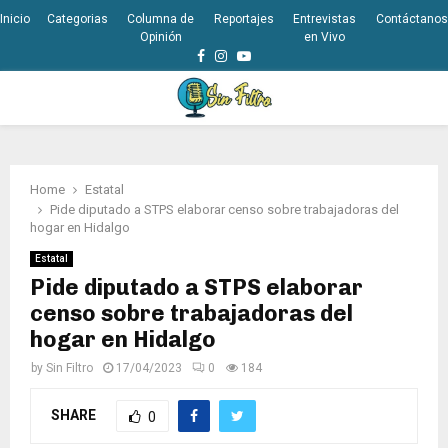
Inicio
Categorias
Columna de
Reportajes
Entrevistas
Contáctanos
Opinión
en Vivo
Facebook
Instagram
Youtube
PRIMARY
MENU
Home
Estatal
Pide diputado a STPS elaborar censo sobre trabajadoras del
hogar en Hidalgo
Estatal
Pide diputado a STPS elaborar
censo sobre trabajadoras del
hogar en Hidalgo
by
Sin Filtro
17/04/2023
0
184
SHARE
0