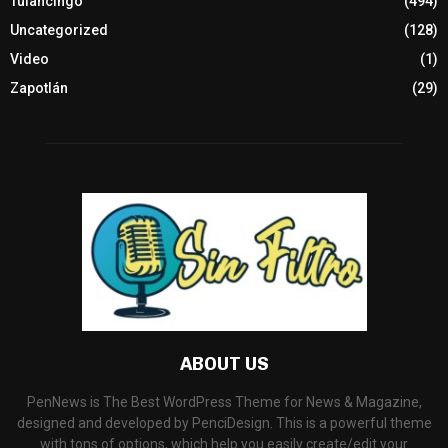
Tulancingo
(494)
Uncategorized
(128)
Video
(1)
Zapotlán
(29)
ABOUT US
PenNews is The Best WordPress Theme for News & Magazine,
designed and developed by PenciDesign. This is a powerful theme
with tons of options, which help you easily create/edit your