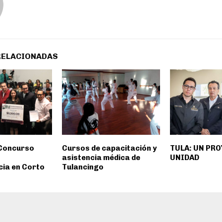
RELACIONADAS
 Concurso
Cursos de capacitación y
TULA: UN PR
asistencia médica de
UNIDAD
ia en Corto
Tulancingo