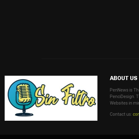
ABOUT US
PenNews is Th
PenciDesign. Th
Websites in mi
Contact us:
co