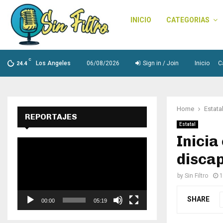
INICIO
CATEGORIAS
C
Los Angeles
06/08/2026
Sign in / Join
Inicio
C
24.4
Home
Estata
REPORTAJES
Estatal
Inicia
R
e
discap
p
r
by
Sin Filtro
1
o
d
SHARE
00:00
05:19
u
c