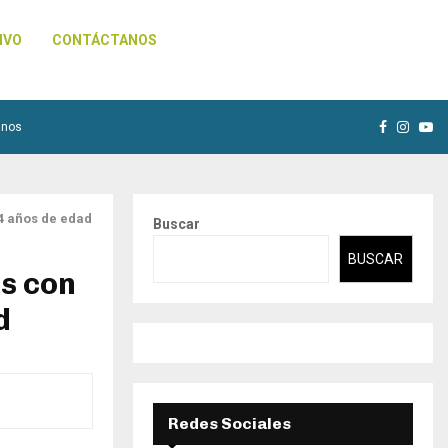
IVO
CONTÁCTANOS
Facebook
Insta
Yo
anos
64 años de edad
Buscar
BUSCAR
as con
d
Redes Sociales