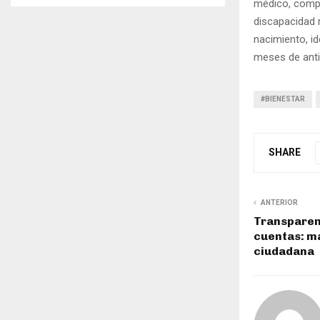
médico, compr
discapacidad r
nacimiento, id
meses de ant
#BIENESTAR
SHARE
ANTERIOR
Transparenc
cuentas: m
ciudadana