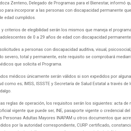
za Zenteno, Delegado de Programas para el Bienestar, informó qu
enso para incorporar a las personas con discapacidad permanente que
de edad cumplidos.
 y criterios de elegibilidad serán los mismos que maneja el programa
y adolescentes de 0 a 29 años de edad con discapacidad permanente
olicitudes a personas con discapacidad auditiva, visual, psicosocial, 
do severo, total y permanente, este requisito se comprobará median
édicos que solicita el Programa.
cados médicos únicamente serán válidos si son expedidos por alguna 
ud como es; IMSS, ISSSTE y Secretaría de Salud Estatal a través de l
dalgo.
as reglas de operación, los requisitos serán los siguientes: acta de 
 oficial vigente que puede ser, INE, pasaporte vigente o credencial del 
las Personas Adultas Mayores INAPAM u otros documentos que acre
didos por la autoridad correspondiente, CURP certificado, constanci