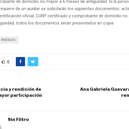
obante de domicilio no mayor a 6 meses de antigüedad. Si la pers
equiere de un auxiliar se solicitarán los siguientes documentos: act
entificación oficial, CURP certificado y comprobante de domicilio no
igüedad, todos los documentos serán presentados en copia
#HIDALGO
0
ia y rendición de
Ana Gabriela Guevara
ayor participación
ren
Sin Filtro