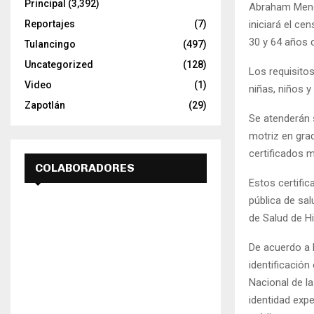
Principal
(3,392)
Abraham Mendo
iniciará el c
Reportajes
(7)
30 y 64 años 
Tulancingo
(497)
Uncategorized
(128)
Los requisitos
Video
(1)
niñas, niños 
Zapotlán
(29)
Se atenderán s
motriz en gra
certificados m
COLABORADORES
Estos certifi
pública de sal
de Salud de Hi
De acuerdo a l
identificación
Nacional de 
identidad expe