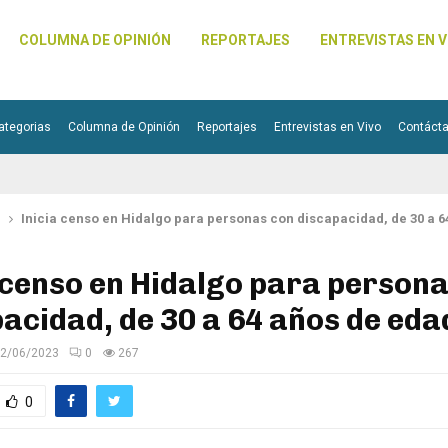
COLUMNA DE OPINIÓN
REPORTAJES
ENTREVISTAS EN V
ategorias
Columna de Opinión
Reportajes
Entrevistas en Vivo
Contáct
l
Inicia censo en Hidalgo para personas con discapacidad, de 30 a 
 censo en Hidalgo para person
acidad, de 30 a 64 años de eda
2/06/2023
0
267
0