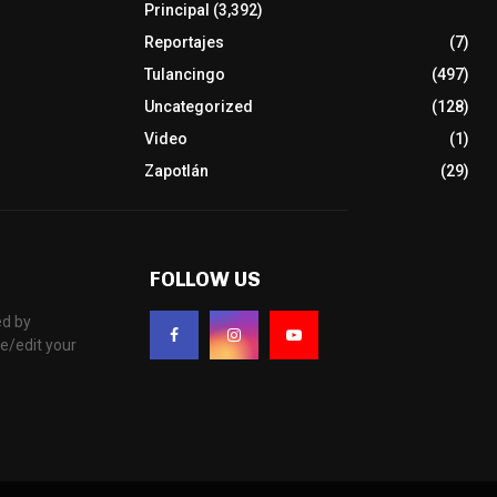
Principal
(3,392)
Reportajes
(7)
Tulancingo
(497)
Uncategorized
(128)
Video
(1)
Zapotlán
(29)
FOLLOW US
d by
e/edit your