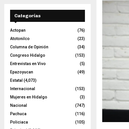
t
o
r
Categorías
d
e
Actopan
(76)
v
í
Atotonilco
(23)
d
Columna de Opinión
(34)
e
Congreso Hidalgo
(153)
o
Entrevistas en Vivo
(5)
Epazoyucan
(49)
Estatal
(4,073)
Internacional
(153)
Mujeres en Hidalgo
(3)
Nacional
(747)
Pachuca
(116)
Policiaca
(105)