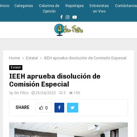
Inicio
Categorias
Columna de
Reportajes
Entrevistas
Contáctanos
Opinión
en Vivo
Facebook
Instagram
Youtube
PRIMARY
MENU
Home
Estatal
IEEH aprueba disolución de Comisión Especial
Estatal
IEEH aprueba disolución de
Comisión Especial
by
Sin Filtro
25/04/2023
0
195
SHARE
0