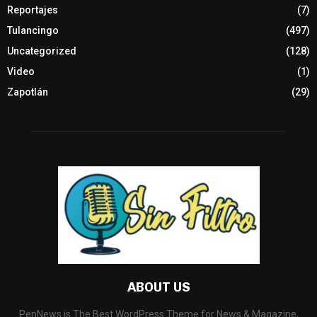
Reportajes
(7)
Tulancingo
(497)
Uncategorized
(128)
Video
(1)
Zapotlán
(29)
ABOUT US
PenNews is The Best WordPress Theme for News & Magazine,