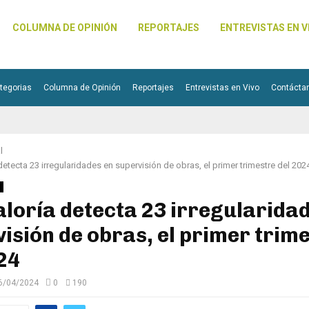
COLUMNA DE OPINIÓN
REPORTAJES
ENTREVISTAS EN V
tegorias
Columna de Opinión
Reportajes
Entrevistas en Vivo
Contácta
l
detecta 23 irregularidades en supervisión de obras, el primer trimestre del 202
loría detecta 23 irregularida
isión de obras, el primer trim
24
6/04/2024
0
190