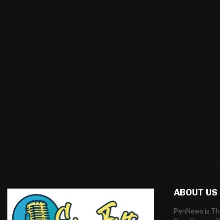
ABOUT US
PenNews is Th