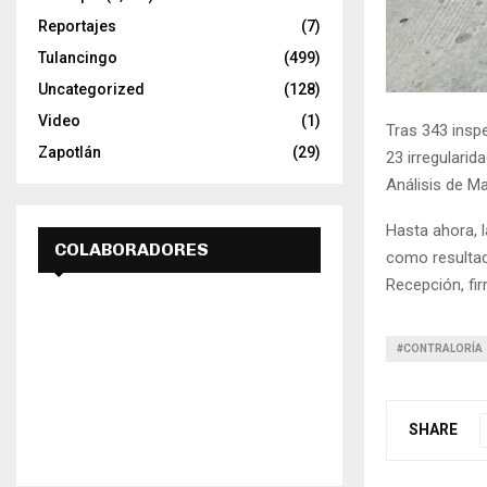
Reportajes
(7)
Tulancingo
(499)
Uncategorized
(128)
Video
(1)
Tras 343 insp
Zapotlán
(29)
23 irregularid
Análisis de Ma
Hasta ahora, l
COLABORADORES
como resultad
Recepción, fi
#CONTRALORÍA
SHARE