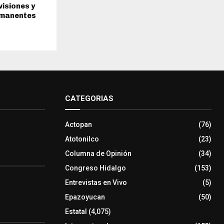
visiones y
rmanentes
CATEGORIAS
Actopan
(76)
Atotonilco
(23)
Columna de Opinión
(34)
Congreso Hidalgo
(153)
Entrevistas en Vivo
(5)
Epazoyucan
(50)
Estatal
(4,075)