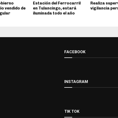
obierno
Estación del Ferrocarril
Realiza super
io vendido de
en Tulancingo, estará
vigilancia pe
gular
iluminada todo el año
FACEBOOK
INSTAGRAM
TIK TOK