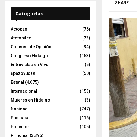
SHARE
Categorías
Actopan
(76)
Atotonilco
(23)
Columna de Opinión
(34)
Congreso Hidalgo
(153)
Entrevistas en Vivo
(5)
Epazoyucan
(50)
Estatal
(4,075)
Internacional
(153)
Mujeres en Hidalgo
(3)
Nacional
(747)
Pachuca
(116)
Policiaca
(105)
Principal
(3,395)