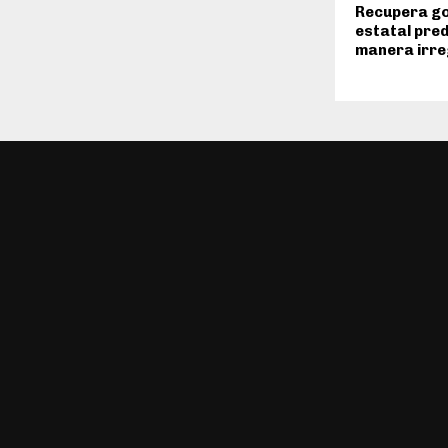
Recupera g
estatal pred
manera irre