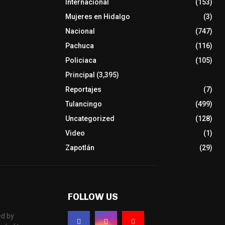
Internacional
(153)
Mujeres en Hidalgo
(3)
Nacional
(747)
Pachuca
(116)
Policiaca
(105)
Principal
(3,395)
Reportajes
(7)
Tulancingo
(499)
Uncategorized
(128)
Video
(1)
Zapotlán
(29)
FOLLOW US
d by