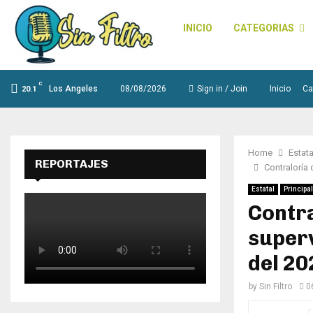
INICIO
CATEGORIAS
C
Los Angeles
08/08/2026
Sign in / Join
Inicio
Ca
20.1
Home
Estata
REPORTAJES
Contraloría 
Estatal
Principal
Contra
superv
del 20
by
Sin Filtro
0