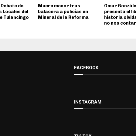
 Debate de
Muere menor tras
Omar Gonzále
 Locales del
balacera a policías en
presenta el li
de Tulancingo
Mineral de la Reforma
historia olvi
no nos conta
FACEBOOK
INSTAGRAM