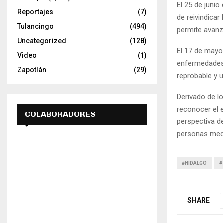
El 25 de junio
Reportajes
(7)
de reivindica
Tulancingo
(494)
permite avanz
Uncategorized
(128)
El 17 de mayo
Video
(1)
enfermedades
Zapotlán
(29)
reprobable y 
Derivado de lo
reconocer el e
COLABORADORES
perspectiva de
personas medi
#HIDALGO
#
SHARE