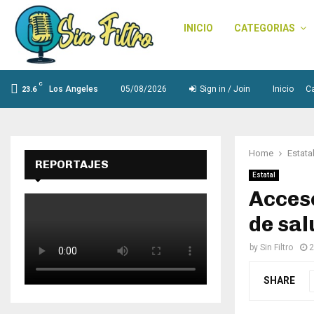
INICIO
CATEGORIAS
C
Los Angeles
05/08/2026
Sign in / Join
Inicio
C
23.6
Home
Estata
REPORTAJES
Estatal
Acceso
de sal
by
Sin Filtro
2
SHARE