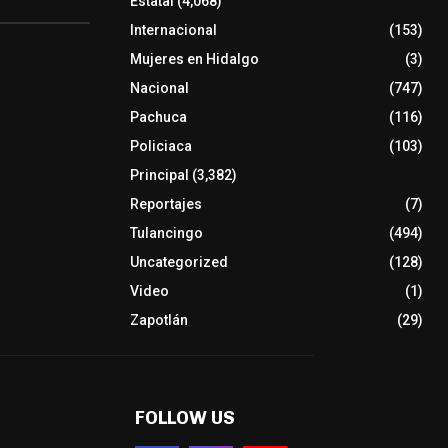
Estatal
(4,068)
Internacional
(153)
Mujeres en Hidalgo
(3)
Nacional
(747)
Pachuca
(116)
Policiaca
(103)
Principal
(3,382)
Reportajes
(7)
Tulancingo
(494)
Uncategorized
(128)
Video
(1)
Zapotlán
(29)
FOLLOW US