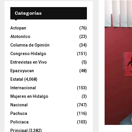
Categorías
Actopan
(76)
Atotonilco
(23)
Columna de Opinión
(34)
Congreso Hidalgo
(151)
Entrevistas en Vivo
(5)
Epazoyucan
(48)
Estatal
(4,068)
Internacional
(153)
Mujeres en Hidalgo
(3)
Nacional
(747)
Pachuca
(116)
Policiaca
(103)
Principal
(3,382)