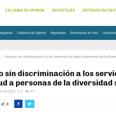
COLUMNA DE OPINIÓN
REPORTAJES
ENTREVISTAS EN V
ategorias
Columna de Opinión
Reportajes
Entrevistas en Vivo
Contáct
l
Acceso sin discriminación a los servicios de salud a personas de la diver
 sin discriminación a los servi
ud a personas de la diversidad
5/06/2023
0
311
0