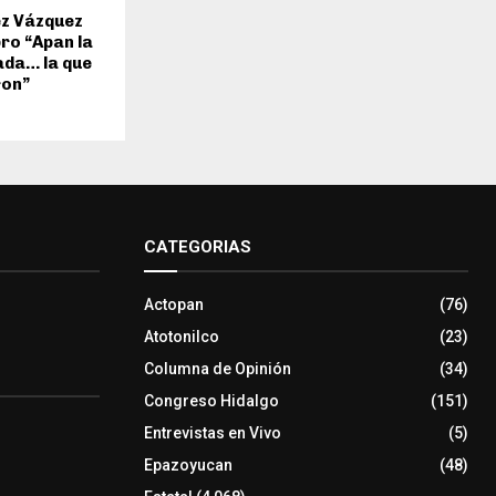
z Vázquez
bro “Apan la
dada… la que
ron”
CATEGORIAS
Actopan
(76)
Atotonilco
(23)
Columna de Opinión
(34)
Congreso Hidalgo
(151)
Entrevistas en Vivo
(5)
Epazoyucan
(48)