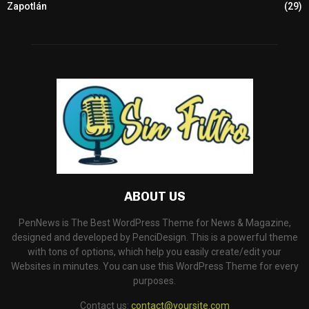
Zapotlán
(29)
ABOUT US
PenNews is The Best WordPress Theme for News & Magazine,
designed and developed by PenciDesign. This is a powerful theme
with tons of options, which help you easily create/edit your
Websites in minutes. You can use this WordPress Theme for every
purposes.
Contact us:
contact@yoursite.com