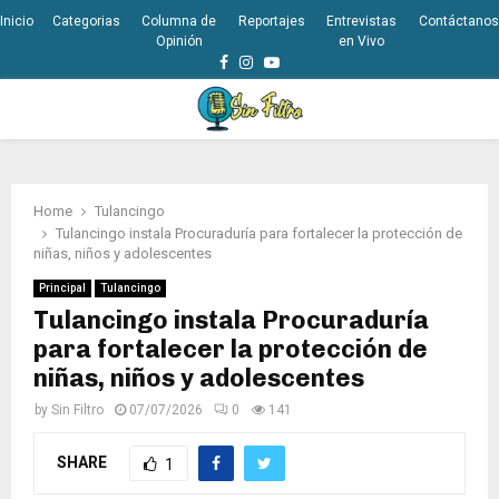
Inicio
Categorias
Columna de
Reportajes
Entrevistas
Contáctanos
Opinión
en Vivo
Facebook
Instagram
Youtube
PRIMARY
MENU
Home
Tulancingo
Tulancingo instala Procuraduría para fortalecer la protección de
niñas, niños y adolescentes
Principal
Tulancingo
Tulancingo instala Procuraduría
para fortalecer la protección de
niñas, niños y adolescentes
by
Sin Filtro
07/07/2026
0
141
SHARE
1