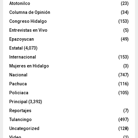
o
Atotonilco
(23)
Columna de Opinión
(34)
Congreso Hidalgo
(153)
Entrevistas en Vivo
(5)
Epazoyucan
(49)
Estatal
(4,073)
Internacional
(153)
Mujeres en Hidalgo
(3)
Nacional
(747)
Pachuca
(116)
Policiaca
(105)
Principal
(3,392)
Reportajes
(7)
Tulancingo
(497)
Uncategorized
(128)
Video
(1)