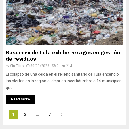
Basurero de Tula exhibe rezagos en gestión
de residuos
by
Sin Filtro
30/03/2026
0
214
El colapso de una celda en el relleno sanitario de Tula encendió
las alertas en la región al dejar en incertidumbre a 14 municipios
que...
Read more
Navegación
1
2
…
7
de