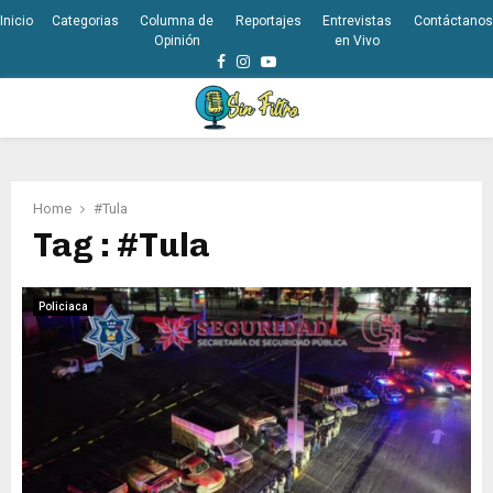
Inicio
Categorias
Columna de
Reportajes
Entrevistas
Contáctanos
Opinión
en Vivo
Facebook
Instagram
Youtube
PRIMARY
MENU
Home
#Tula
Tag : #Tula
Policiaca