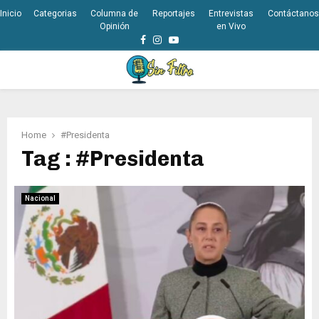
Inicio
Categorias
Columna de
Reportajes
Entrevistas
Contáctanos
Opinión
en Vivo
Facebook
Instagram
Youtube
PRIMARY
MENU
Home
#Presidenta
Tag : #Presidenta
Nacional