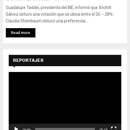
Guadalupe Taddei, presidenta del INE, informó que Xóchitl
Gálvez obtuvo una votación que se ubica entre el 26 – 28%:
Claudia Sheinbaum obtuvo una preferencia...
Read more
REPORTAJES
R
e
p
r
o
d
u
c
t
o
00:00
05:19