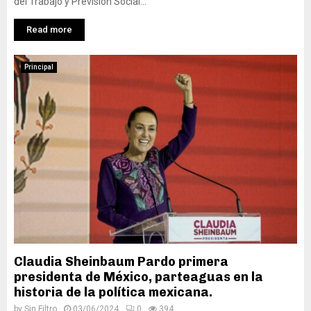
del Trabajo y Previsión Social...
Read more
Principal
Claudia Sheinbaum Pardo primera
presidenta de México, parteaguas en la
historia de la política mexicana.
by
Sin Filtro
03/06/2024
0
394