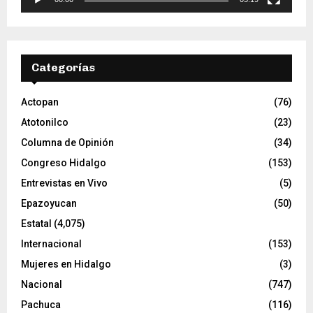
r
d
e
v
Categorías
í
d
e
Actopan
(76)
o
Atotonilco
(23)
Columna de Opinión
(34)
Congreso Hidalgo
(153)
Entrevistas en Vivo
(5)
Epazoyucan
(50)
Estatal
(4,075)
Internacional
(153)
Mujeres en Hidalgo
(3)
Nacional
(747)
Pachuca
(116)