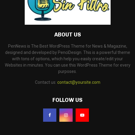
ABOUT US
PenNews is The Best WordPress Theme for News & Magazine,
designed and developed by PenciDesign. This is a powerful theme
with tons of options, which help you easily create/edit your
Websites in minutes. You can use this WordPress Theme for every
purposes.
Contact us:
contact@yoursite.com
FOLLOW US