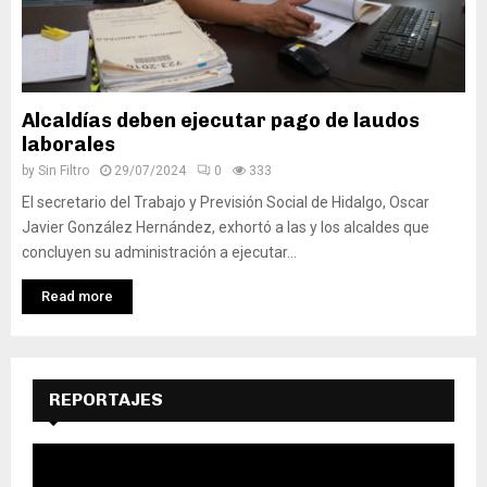
Alcaldías deben ejecutar pago de laudos
laborales
by
Sin Filtro
29/07/2024
0
333
El secretario del Trabajo y Previsión Social de Hidalgo, Oscar
Javier González Hernández, exhortó a las y los alcaldes que
concluyen su administración a ejecutar...
Read more
REPORTAJES
R
e