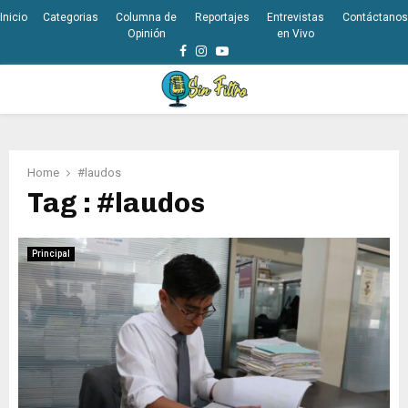
Inicio
Categorias
Columna de
Reportajes
Entrevistas
Contáctanos
Opinión
en Vivo
Facebook
Instagram
Youtube
PRIMARY
MENU
Home
#laudos
Tag : #laudos
Principal