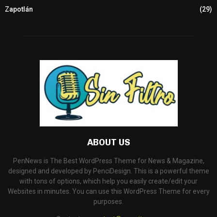
Zapotlán
(29)
ABOUT US
PenNews is The Best WordPress Theme for News & Magazine,
designed and developed by PenciDesign. This is a powerful theme
with tons of options, which help you easily create/edit your
Websites in minutes. You can use this WordPress Theme for every
purposes.