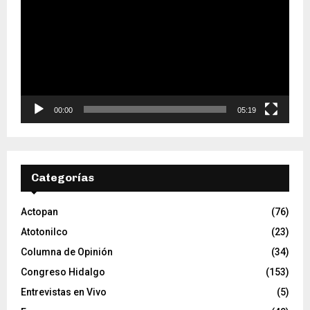
p
r
o
d
u
c
t
o
00:00
05:19
r
d
e
v
Categorías
í
d
e
Actopan
(76)
o
Atotonilco
(23)
Columna de Opinión
(34)
Congreso Hidalgo
(153)
Entrevistas en Vivo
(5)