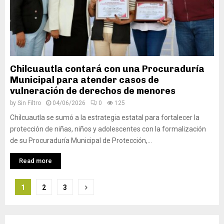
Chilcuautla contará con una Procuraduría
Municipal para atender casos de
vulneración de derechos de menores
by
Sin Filtro
04/06/2026
0
125
Chilcuautla se sumó a la estrategia estatal para fortalecer la
protección de niñas, niños y adolescentes con la formalización
de su Procuraduría Municipal de Protección,...
Read more
Navegación
1
2
3
de
entradas