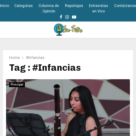
Inicio
Categorias
Columna de
Reportajes
Entrevistas
Contáctanos
Opinión
en Vivo
Facebook
Instagram
Youtube
PRIMARY
MENU
Home
#Infancias
Tag : #Infancias
Principal