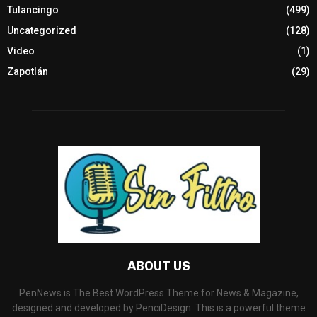
Tulancingo
(499)
Uncategorized
(128)
Video
(1)
Zapotlán
(29)
ABOUT US
PenNews is The Best WordPress Theme for News & Magazine,
designed and developed by PenciDesign. This is a powerful theme