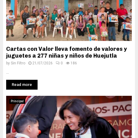
Cartas con Valor lleva fomento de valores y
juguetes a 277 niñas y niños de Huejutla
by
Sin Filtro
21/07/2026
0
186
...
Read more
Principal