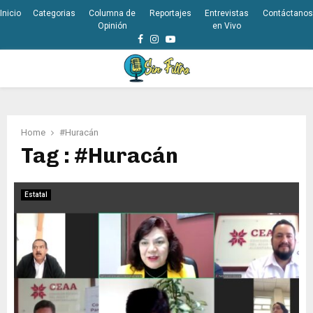
Inicio
Categorias
Columna de
Reportajes
Entrevistas
Contáctanos
Opinión
en Vivo
Facebook
Instagram
Youtube
PRIMARY
MENU
Home
#Huracán
Tag : #Huracán
Estatal