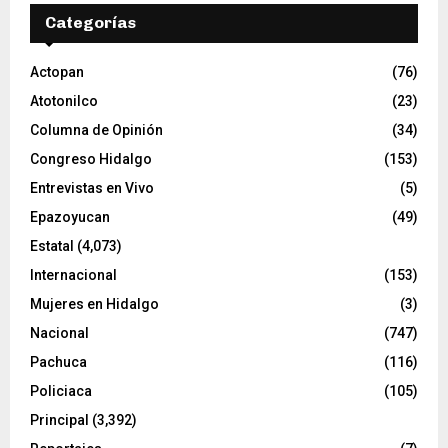
v
Categorías
í
d
e
Actopan
(76)
o
Atotonilco
(23)
Columna de Opinión
(34)
Congreso Hidalgo
(153)
Entrevistas en Vivo
(5)
Epazoyucan
(49)
Estatal
(4,073)
Internacional
(153)
Mujeres en Hidalgo
(3)
Nacional
(747)
Pachuca
(116)
Policiaca
(105)
Principal
(3,392)