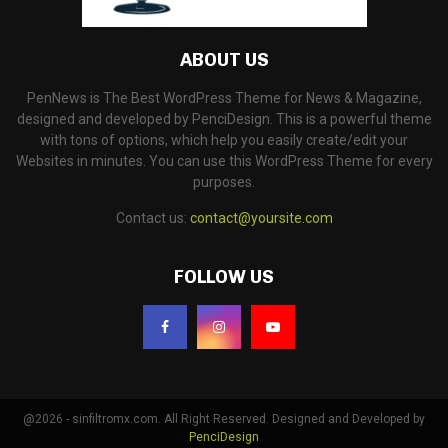
ABOUT US
PenNews is The Best WordPress Theme for News & Magazine,
designed and developed by PenciDesign. This is a powerful theme
with tons of options, which help you easily create/edit your
Websites in minutes. You can use this WordPress Theme for every
purposes.
Contact us:
contact@yoursite.com
FOLLOW US
@2026 - sinfiltromx.com. All Right Reserved. Designed and Developed by
PenciDesign