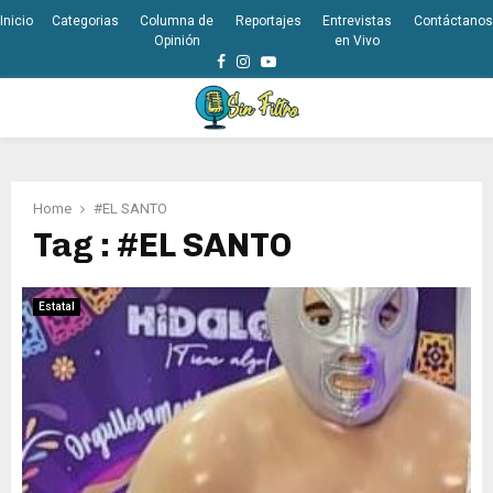
Inicio
Categorias
Columna de
Reportajes
Entrevistas
Contáctanos
Opinión
en Vivo
Facebook
Instagram
Youtube
PRIMARY
MENU
Home
#EL SANTO
Tag : #EL SANTO
Estatal