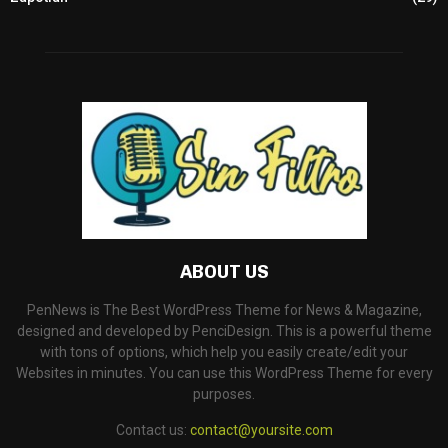
ABOUT US
PenNews is The Best WordPress Theme for News & Magazine,
designed and developed by PenciDesign. This is a powerful theme
with tons of options, which help you easily create/edit your
Websites in minutes. You can use this WordPress Theme for every
purposes.
Contact us:
contact@yoursite.com