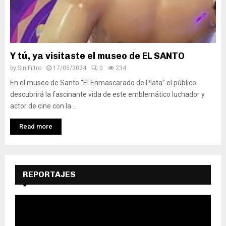
Y tú, ya visitaste el museo de EL SANTO
by
Sin Filtro
17/05/2024
0
234
En el museo de Santo “El Enmascarado de Plata” el público
descubrirá la fascinante vida de este emblemático luchador y
actor de cine con la...
Read more
REPORTAJES
R
e
p