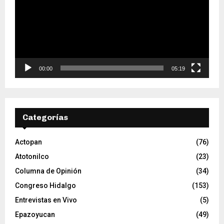
r
o
d
u
c
t
o
00:00
05:19
r
d
e
v
Categorías
í
d
e
Actopan
(76)
o
Atotonilco
(23)
Columna de Opinión
(34)
Congreso Hidalgo
(153)
Entrevistas en Vivo
(5)
Epazoyucan
(49)