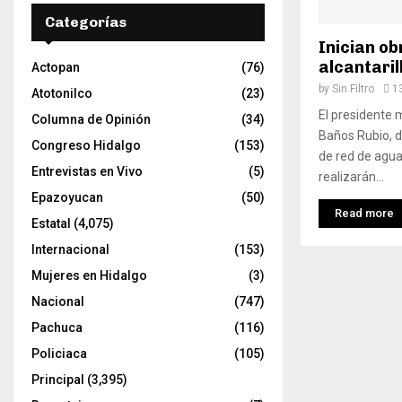
Categorías
Inician ob
alcantari
Actopan
(76)
by
Sin Filtro
1
Atotonilco
(23)
El presidente 
Columna de Opinión
(34)
Baños Rubio, d
Congreso Hidalgo
(153)
de red de agua 
Entrevistas en Vivo
(5)
realizarán...
Epazoyucan
(50)
Read more
Estatal
(4,075)
Internacional
(153)
Mujeres en Hidalgo
(3)
Nacional
(747)
Pachuca
(116)
Policiaca
(105)
Principal
(3,395)