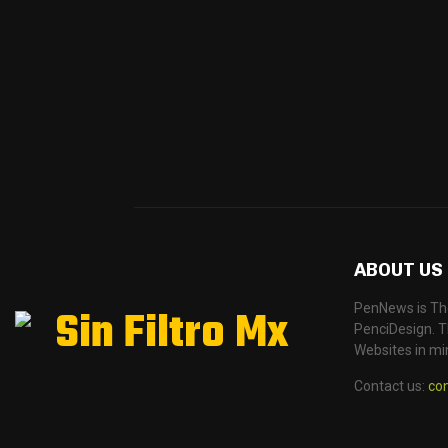
ABOUT US
PenNews is Th
PenciDesign. Th
Websites in mi
Contact us:
co