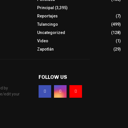
Principal
(3,395)
Reportajes
(7)
Tulancingo
(499)
Uncategorized
(128)
Video
(1)
Zapotlán
(29)
FOLLOW US
d by
e/edit your