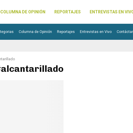
COLUMNA DE OPINIÓN
REPORTAJES
ENTREVISTAS EN VIV
tegorias
Columna de Opinión
Reportajes
Entrevistas en Vivo
Contácta
tarillado
#alcantarillado