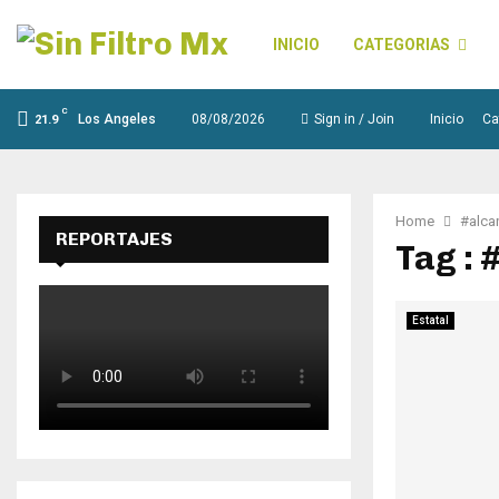
INICIO
CATEGORIAS
C
Los Angeles
08/08/2026
Sign in / Join
Inicio
Ca
21.9
Home
#alcan
REPORTAJES
Tag : 
Estatal