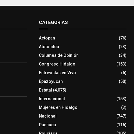
CATEGORIAS
Actopan
(76)
Atotonilco
(23)
Columna de Opinión
(34)
Congreso Hidalgo
(153)
Entrevistas en Vivo
(5)
Epazoyucan
(50)
Estatal
(4,075)
Internacional
(153)
Mujeres en Hidalgo
(3)
Nacional
(747)
Pachuca
(116)
Policiaca
(105)