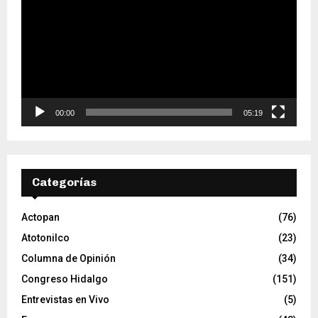
p
r
o
d
u
c
t
o
00:00
05:19
r
d
e
v
Categorías
í
d
e
Actopan
(76)
o
Atotonilco
(23)
Columna de Opinión
(34)
Congreso Hidalgo
(151)
Entrevistas en Vivo
(5)