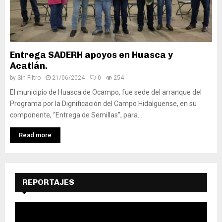
Entrega SADERH apoyos en Huasca y
Acatlán.
by
Sin Filtro
21/06/2024
0
254
El municipio de Huasca de Ocampo, fue sede del arranque del
Programa por la Dignificación del Campo Hidalguense, en su
componente, “Entrega de Semillas”, para...
Read more
REPORTAJES
R
e