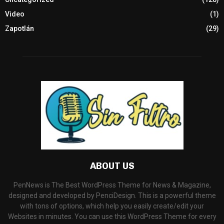
Video
(1)
Zapotlán
(29)
ABOUT US
PenNews is The Best WordPress Theme for News & Magazine,
designed and developed by PenciDesign. This is a powerful theme
with tons of options, which help you easily create/edit your
Websites in minutes. You can use this WordPress Theme for every