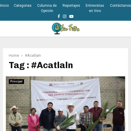
Inicio
Categorias
Columna de
Reportajes
Entrevistas
Contáctanos
Opinión
en Vivo
Facebook
Instagram
Youtube
PRIMARY
MENU
Home
#Acatlaln
Tag : #Acatlaln
Principal