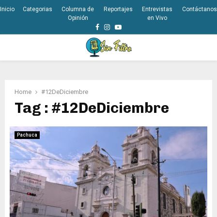
Inicio
Categorias
Columna de
Reportajes
Entrevistas
Contáctanos
Opinión
en Vivo
Facebook
Instagram
Youtube
PRIMARY
MENU
Home
#12DeDiciembre
Tag : #12DeDiciembre
Pachuca