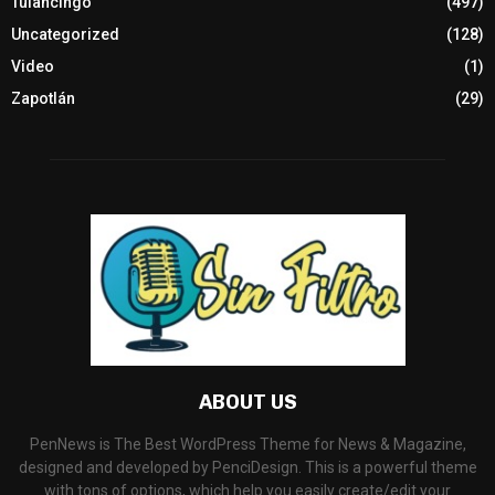
Tulancingo
(497)
Uncategorized
(128)
Video
(1)
Zapotlán
(29)
ABOUT US
PenNews is The Best WordPress Theme for News & Magazine,
designed and developed by PenciDesign. This is a powerful theme
with tons of options, which help you easily create/edit your