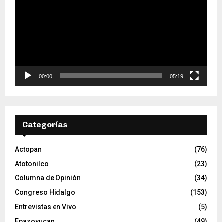
p
r
o
d
u
c
t
o
00:00
05:19
r
d
e
v
Categorías
í
d
e
Actopan
(76)
o
Atotonilco
(23)
Columna de Opinión
(34)
Congreso Hidalgo
(153)
Entrevistas en Vivo
(5)
Epazoyucan
(49)