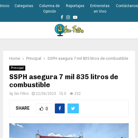
Inicio
Categorias
Columna de
Reportajes
Entrevistas
Contáctanos
Opinión
en Vivo
Facebook
Instagram
Youtube
PRIMARY
MENU
Home
Principal
SSPH asegura 7 mil 835 litros de combustible
Principal
SSPH asegura 7 mil 835 litros de
combustible
by
Sin Filtro
22/06/2023
0
232
SHARE
0