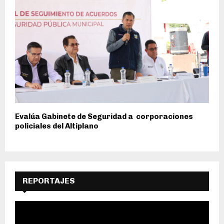
Evalúa Gabinete de Seguridad a corporaciones
policiales del Altiplano
REPORTAJES
R
e