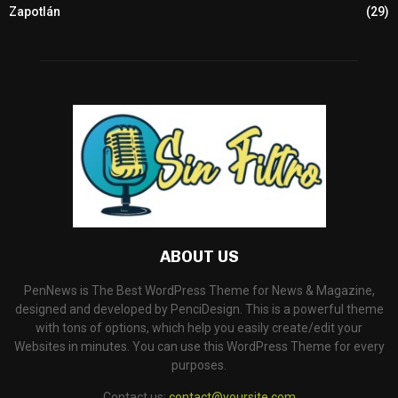
Zapotlán
(29)
ABOUT US
PenNews is The Best WordPress Theme for News & Magazine,
designed and developed by PenciDesign. This is a powerful theme
with tons of options, which help you easily create/edit your
Websites in minutes. You can use this WordPress Theme for every
purposes.
Contact us:
contact@yoursite.com