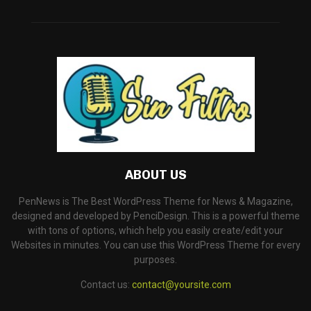
ABOUT US
PenNews is The Best WordPress Theme for News & Magazine,
designed and developed by PenciDesign. This is a powerful theme
with tons of options, which help you easily create/edit your
Websites in minutes. You can use this WordPress Theme for every
purposes.
Contact us:
contact@yoursite.com