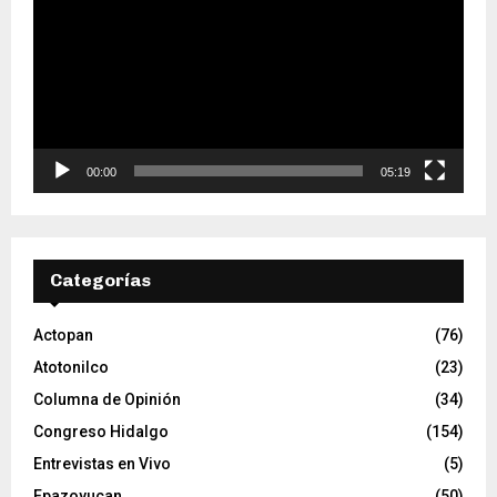
p
r
o
d
u
c
t
o
00:00
05:19
r
d
e
v
Categorías
í
d
e
Actopan
(76)
o
Atotonilco
(23)
Columna de Opinión
(34)
Congreso Hidalgo
(154)
Entrevistas en Vivo
(5)
Epazoyucan
(50)