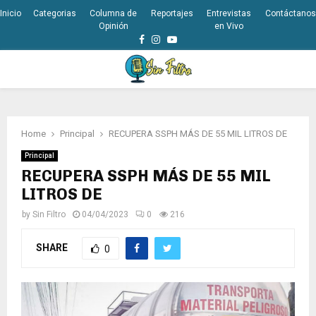
Inicio
Categorias
Columna de
Reportajes
Entrevistas
Contáctanos
Opinión
en Vivo
Facebook
Instagram
Youtube
PRIMARY
MENU
Home
Principal
RECUPERA SSPH MÁS DE 55 MIL LITROS DE
Principal
RECUPERA SSPH MÁS DE 55 MIL
LITROS DE
by
Sin Filtro
04/04/2023
0
216
SHARE
0