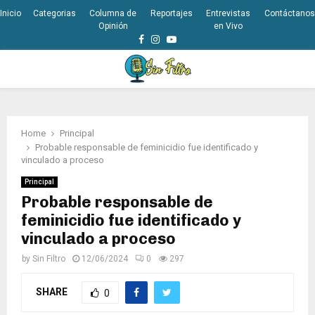
Inicio
Categorias
Columna de
Reportajes
Entrevistas
Contáctanos
Opinión
en Vivo
Facebook
Instagram
Youtube
PRIMARY
MENU
Home
Principal
Probable responsable de feminicidio fue identificado y
vinculado a proceso
Principal
Probable responsable de
feminicidio fue identificado y
vinculado a proceso
by
Sin Filtro
12/06/2024
0
297
SHARE
0