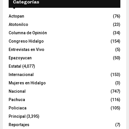
Categorías
í
d
e
Actopan
(76)
o
Atotonilco
(23)
Columna de Opinión
(34)
Congreso Hidalgo
(154)
Entrevistas en Vivo
(5)
Epazoyucan
(50)
Estatal
(4,077)
Internacional
(153)
Mujeres en Hidalgo
(3)
Nacional
(747)
Pachuca
(116)
Policiaca
(105)
Principal
(3,395)
Reportajes
(7)