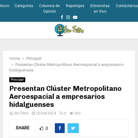
Inicio
Categorias
Columna de
Reportajes
Entrevistas
Contáctanos
Opinión
en Vivo
Facebook
Instagram
Youtube
PRIMARY
MENU
Home
Principal
Presentan Clúster Metropolitano Aeroespacial a empresarios
hidalguenses
Principal
Presentan Clúster Metropolitano
Aeroespacial a empresarios
hidalguenses
by
Sin Filtro
25/04/2024
0
260
SHARE
0