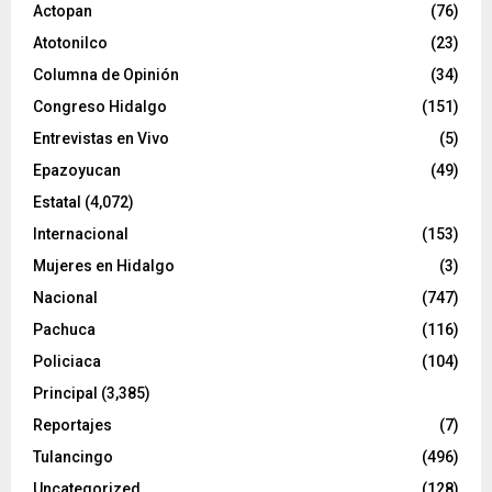
e
Actopan
(76)
o
Atotonilco
(23)
Columna de Opinión
(34)
Congreso Hidalgo
(151)
Entrevistas en Vivo
(5)
Epazoyucan
(49)
Estatal
(4,072)
Internacional
(153)
Mujeres en Hidalgo
(3)
Nacional
(747)
Pachuca
(116)
Policiaca
(104)
Principal
(3,385)
Reportajes
(7)
Tulancingo
(496)
Uncategorized
(128)