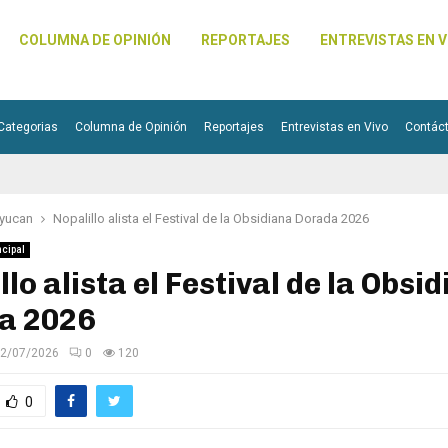
COLUMNA DE OPINIÓN
REPORTAJES
ENTREVISTAS EN V
Categorias
Columna de Opinión
Reportajes
Entrevistas en Vivo
Contác
yucan
Nopalillo alista el Festival de la Obsidiana Dorada 2026
ncipal
llo alista el Festival de la Obsi
a 2026
2/07/2026
0
120
0