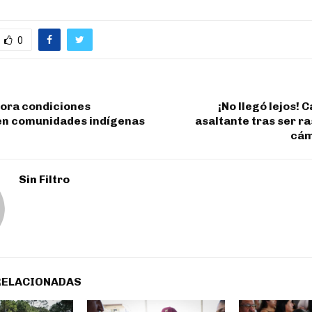
0
ora condiciones
¡No llegó lejos! 
 en comunidades indígenas
asaltante tras ser r
cám
Sin Filtro
RELACIONADAS