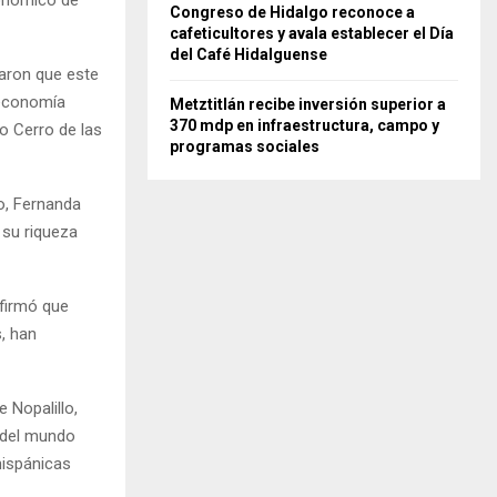
conómico de
Congreso de Hidalgo reconoce a
cafeticultores y avala establecer el Día
del Café Hidalguense
caron que este
 economía
Metztitlán recibe inversión superior a
370 mdp en infraestructura, campo y
co Cerro de las
programas sociales
o, Fernanda
r su riqueza
afirmó que
, han
 Nopalillo,
 del mundo
ehispánicas