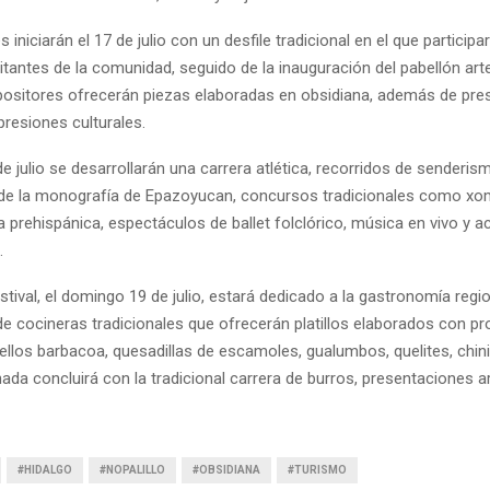
 iniciarán el 17 de julio con un desfile tradicional en el que participar
itantes de la comunidad, seguido de la inauguración del pabellón art
ositores ofrecerán piezas elaboradas en obsidiana, además de pre
presiones culturales.
e julio se desarrollarán una carrera atlética, recorridos de senderism
de la monografía de Epazoyucan, concursos tradicionales como xom
prehispánica, espectáculos de ballet folclórico, música en vivo y a
.
festival, el domingo 19 de julio, estará dedicado a la gastronomía regi
de cocineras tradicionales que ofrecerán platillos elaborados con p
 ellos barbacoa, quesadillas de escamoles, gualumbos, quelites, chini
nada concluirá con la tradicional carrera de burros, presentaciones ar
#HIDALGO
#NOPALILLO
#OBSIDIANA
#TURISMO