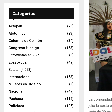
t
o
r
Categorías
d
e
Actopan
(76)
v
í
Atotonilco
(23)
d
Columna de Opinión
(34)
e
Congreso Hidalgo
(153)
o
Entrevistas en Vivo
(5)
Epazoyucan
(49)
Estatal
(4,073)
Internacional
(153)
Mujeres en Hidalgo
(3)
Nacional
(747)
Pachuca
(116)
La comunidad d
julio la sexta 
Policiaca
(105)