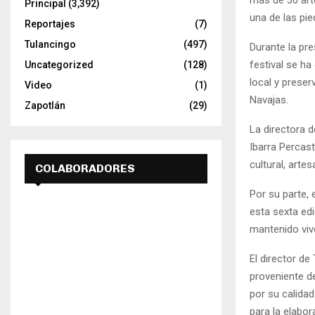
más de 30 art
Principal
(3,392)
una de las pi
Reportajes
(7)
Tulancingo
(497)
Durante la pr
festival se h
Uncategorized
(128)
local y preser
Video
(1)
Navajas.
Zapotlán
(29)
La directora 
Ibarra Percast
cultural, arte
COLABORADORES
Por su parte,
esta sexta ed
mantenido vivo
El director de
proveniente d
por su calidad
para la elabo