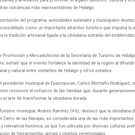
esanas y artesanos para promover el legado histórico, cultural y e
edras volcánicas más representativas de Hidalgo.
esentación del programa, autoridades estatales y municipales desta
a consolidado como un importante atractivo turístico que impulsa la
va la tradición artesanal ligada a la obsidiana extraída del emblemáti
de Promoción y Mercadotecnia de la Secretaría de Turismo de Hidalg
re, señaló que el evento fortalece la identidad de la región al difundi
sanal y natural entre visitantes de Hidalgo y otros estados.
 el presidente municipal de Epazoyucan, Carlos Montaño Rodríguez, 
ición reconoce el esfuerzo de las familias que, durante generaciones
 el arte de transformar la obsidiana dorada.
 Turismo municipal, Andrés Ramírez Ortiz, destacó que la obsidiana de
el Cerro de las Navajas, es considerada una de las más importantes
 y relevancia histórica, ya que fue utilizada por diversas culturas pr
ración de herramientas, armas y objetos ceremoniales.