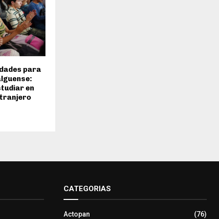
dades para
alguense:
tudiar en
xtranjero
CATEGORIAS
Actopan
(76)