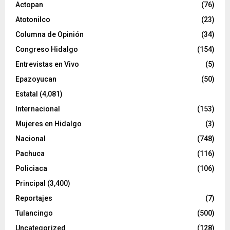
e
Actopan
(76)
o
Atotonilco
(23)
Columna de Opinión
(34)
Congreso Hidalgo
(154)
Entrevistas en Vivo
(5)
Epazoyucan
(50)
Estatal
(4,081)
Internacional
(153)
Mujeres en Hidalgo
(3)
Nacional
(748)
Pachuca
(116)
Policiaca
(106)
Principal
(3,400)
Reportajes
(7)
Tulancingo
(500)
Uncategorized
(128)