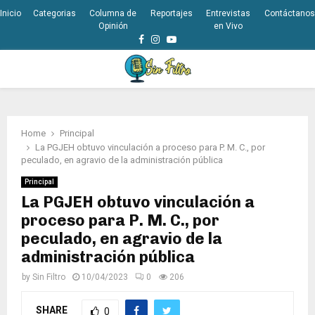
Inicio
Categorias
Columna de
Reportajes
Entrevistas
Contáctanos
Opinión
en Vivo
Facebook
Instagram
Youtube
PRIMARY
MENU
Home
Principal
La PGJEH obtuvo vinculación a proceso para P. M. C., por
peculado, en agravio de la administración pública
Principal
La PGJEH obtuvo vinculación a
proceso para P. M. C., por
peculado, en agravio de la
administración pública
by
Sin Filtro
10/04/2023
0
206
SHARE
0