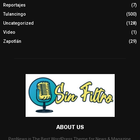
Reportajes
(7)
Tulancingo
(500)
Uncategorized
(128)
Video
(1)
Zapotlán
(29)
ABOUT US
PenNews is The Best WordPress Theme for News & Magazine,