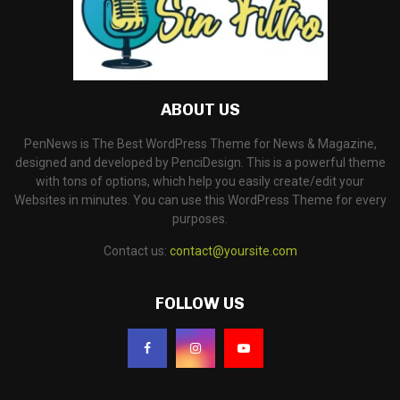
ABOUT US
PenNews is The Best WordPress Theme for News & Magazine,
designed and developed by PenciDesign. This is a powerful theme
with tons of options, which help you easily create/edit your
Websites in minutes. You can use this WordPress Theme for every
purposes.
Contact us:
contact@yoursite.com
FOLLOW US