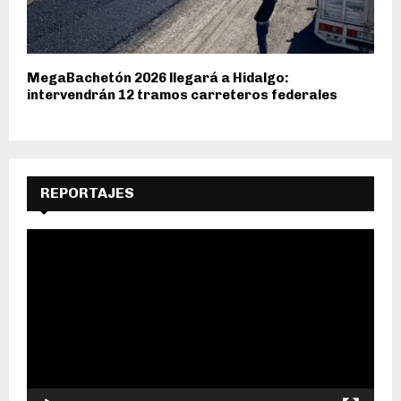
MegaBachetón 2026 llegará a Hidalgo:
intervendrán 12 tramos carreteros federales
REPORTAJES
R
e
p
r
o
d
u
c
t