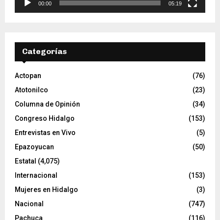
o
00:00
05:19
r
d
e
v
Categorías
í
d
e
Actopan
(76)
o
Atotonilco
(23)
Columna de Opinión
(34)
Congreso Hidalgo
(153)
Entrevistas en Vivo
(5)
Epazoyucan
(50)
Estatal
(4,075)
Internacional
(153)
Mujeres en Hidalgo
(3)
Nacional
(747)
Pachuca
(116)