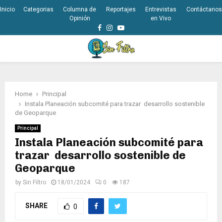
Inicio
Categorias
Columna de
Reportajes
Entrevistas
Contáctanos
Opinión
en Vivo
Facebook
Instagram
Youtube
PRIMARY
MENU
Home
Principal
Instala Planeación subcomité para trazar desarrollo sostenible
de Geoparque
Principal
Instala Planeación subcomité para
trazar desarrollo sostenible de
Geoparque
by
Sin Filtro
18/01/2024
0
187
SHARE
0