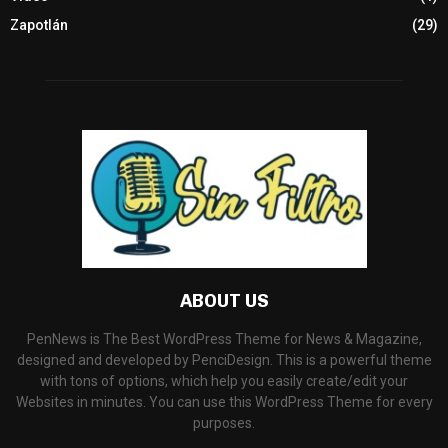
Zapotlán
(29)
ABOUT US
PenNews is The Best WordPress Theme for News & Magazine,
designed and developed by PenciDesign. This is a powerful theme
with tons of options, which help you easily create/edit your
Websites in minutes. You can use this WordPress Theme for every
purposes.