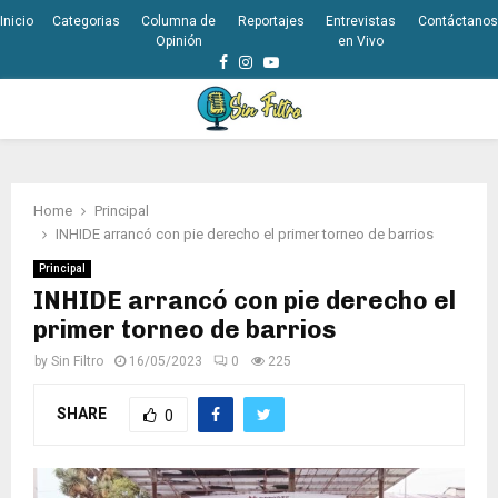
Inicio
Categorias
Columna de
Reportajes
Entrevistas
Contáctanos
Opinión
en Vivo
Facebook
Instagram
Youtube
PRIMARY
MENU
Home
Principal
INHIDE arrancó con pie derecho el primer torneo de barrios
Principal
INHIDE arrancó con pie derecho el
primer torneo de barrios
by
Sin Filtro
16/05/2023
0
225
SHARE
0