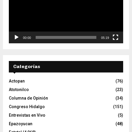
r
o
d
u
c
t
o
00:00
05:19
r
d
e
v
Categorías
í
d
e
Actopan
(76)
o
Atotonilco
(23)
Columna de Opinión
(34)
Congreso Hidalgo
(151)
Entrevistas en Vivo
(5)
Epazoyucan
(48)