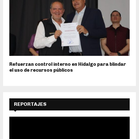
Refuerzan control interno en Hidalgo para blindar
el uso de recursos públicos
REPORTAJES
R
e
p