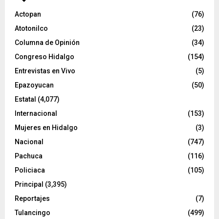
d
e
Actopan
(76)
o
Atotonilco
(23)
Columna de Opinión
(34)
Congreso Hidalgo
(154)
Entrevistas en Vivo
(5)
Epazoyucan
(50)
Estatal
(4,077)
Internacional
(153)
Mujeres en Hidalgo
(3)
Nacional
(747)
Pachuca
(116)
Policiaca
(105)
Principal
(3,395)
Reportajes
(7)
Tulancingo
(499)