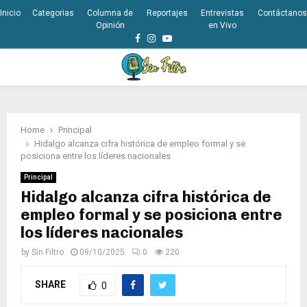
Inicio
Categorias
Columna de
Reportajes
Entrevistas
Contáctanos
Opinión
en Vivo
Facebook
Instagram
Youtube
PRIMARY
MENU
Home
Principal
Hidalgo alcanza cifra histórica de empleo formal y se
posiciona entre los líderes nacionales
Principal
Hidalgo alcanza cifra histórica de
empleo formal y se posiciona entre
los líderes nacionales
by
Sin Filtro
09/10/2025
0
220
SHARE
0