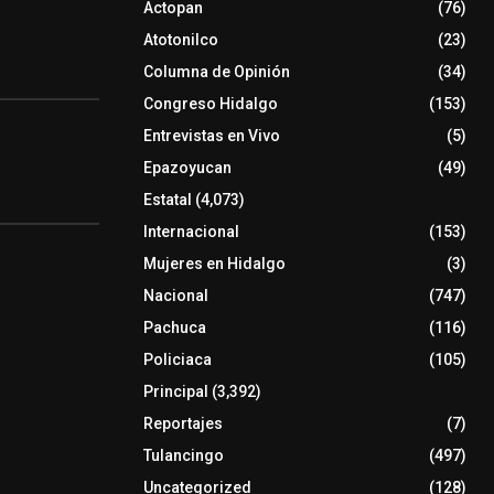
Actopan
(76)
Atotonilco
(23)
Columna de Opinión
(34)
Congreso Hidalgo
(153)
Entrevistas en Vivo
(5)
Epazoyucan
(49)
Estatal
(4,073)
Internacional
(153)
Mujeres en Hidalgo
(3)
Nacional
(747)
Pachuca
(116)
Policiaca
(105)
Principal
(3,392)
Reportajes
(7)
Tulancingo
(497)
Uncategorized
(128)