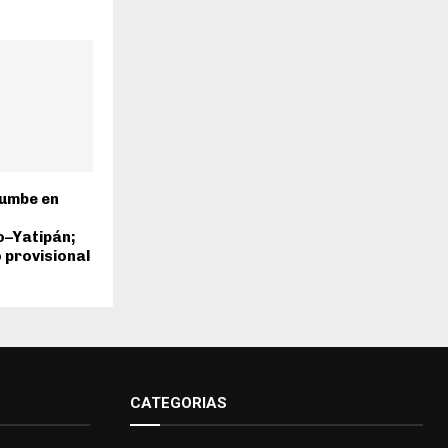
rumbe en
o–Yatipán;
 provisional
CATEGORIAS