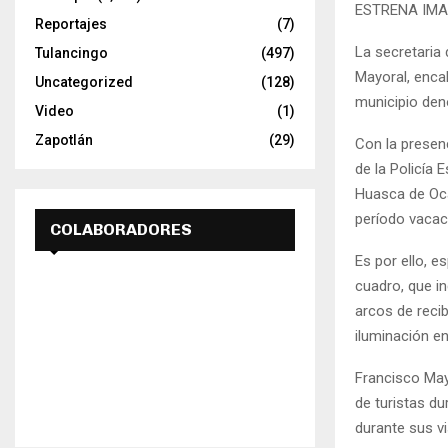
ESTRENA IM
Reportajes
(7)
La secretaria 
Tulancingo
(497)
Mayoral, enca
Uncategorized
(128)
municipio den
Video
(1)
Zapotlán
(29)
Con la presen
de la Policía 
Huasca de Oca
período vacac
COLABORADORES
Es por ello, 
cuadro, que in
arcos de reci
iluminación en
Francisco May
de turistas d
durante sus vi