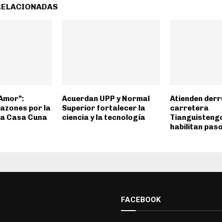
RELACIONADAS
Amor”:
Acuerdan UPP y Normal
Atienden der
azones por la
Superior fortalecer la
carretera
 la Casa Cuna
ciencia y la tecnología
Tianguisteng
habilitan paso
FACEBOOK