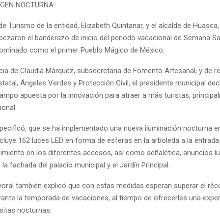
AGEN NOCTURNA
de Turismo de la entidad, Elizabeth Quintanar, y el alcalde de Huasca
bezaron el banderazo de inicio del periodo vacacional de Semana Sa
ominado como el primer Pueblo Mágico de México.
cia de Claudia Márquez, subsecretaria de Fomento Artesanal, y de r
Estatal, Ángeles Verdes y Protección Civil, el presidente municipal de
mpo apuesta por la innovación para atraer a más turistas, principa
ional.
especificó, que se ha implementado una nueva iluminación nocturna en
cluye 162 luces LED en forma de esferas en la arboleda a la entrada p
bimiento en los diferentes accesos, así como señalética, anuncios 
 la fachada del palacio municipal y el Jardín Principal.
oral también explicó que con estas medidas esperan superar el réco
urante la temporada de vacaciones, al tiempo de ofrecerles una exper
sitas nocturnas.