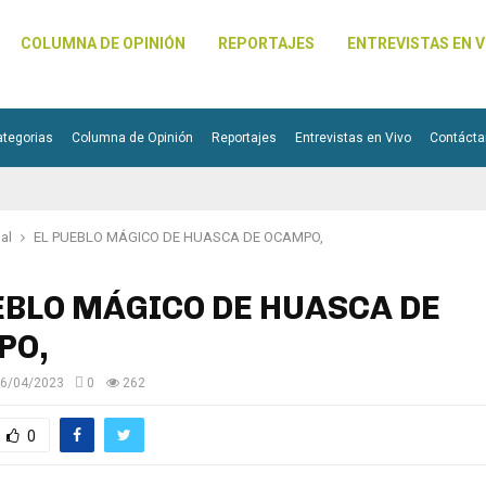
COLUMNA DE OPINIÓN
REPORTAJES
ENTREVISTAS EN V
ategorias
Columna de Opinión
Reportajes
Entrevistas en Vivo
Contáct
pal
EL PUEBLO MÁGICO DE HUASCA DE OCAMPO,
EBLO MÁGICO DE HUASCA DE
PO,
6/04/2023
0
262
0