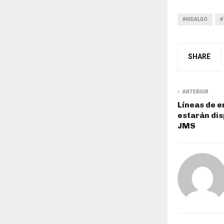
#HIDALGO
#
SHARE
ANTERIOR
Líneas de 
estarán dis
JMS