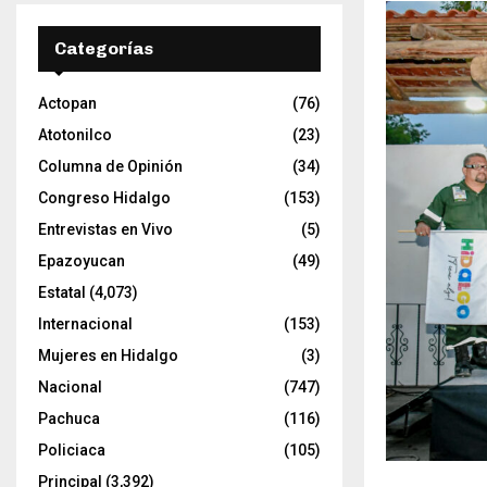
Categorías
Actopan
(76)
Atotonilco
(23)
Columna de Opinión
(34)
Congreso Hidalgo
(153)
Entrevistas en Vivo
(5)
Epazoyucan
(49)
Estatal
(4,073)
Internacional
(153)
Mujeres en Hidalgo
(3)
Nacional
(747)
Pachuca
(116)
Policiaca
(105)
Principal
(3,392)