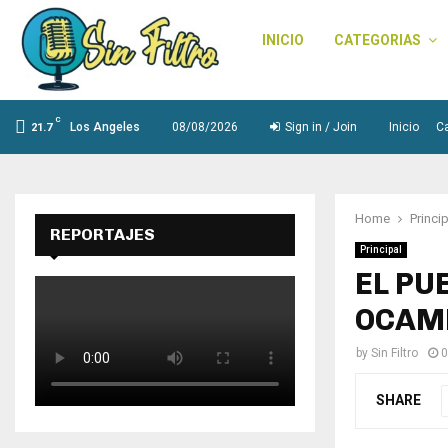
INICIO
CATEGORIAS
C
Los Angeles
08/08/2026
Sign in / Join
Inicio
C
21.7
Home
Princi
REPORTAJES
Principal
EL PU
OCAM
by
Sin Filtro
0
SHARE