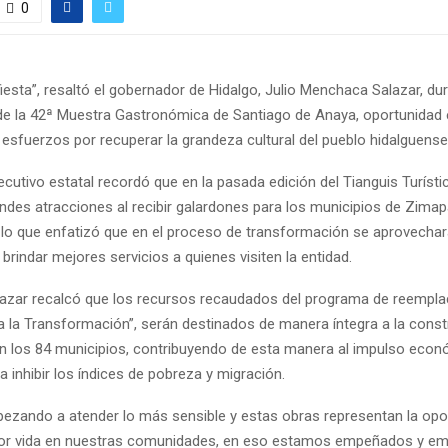
0
fiesta”, resaltó el gobernador de Hidalgo, Julio Menchaca Salazar, dur
de la 42ª Muestra Gastronómica de Santiago de Anaya, oportunidad 
 esfuerzos por recuperar la grandeza cultural del pueblo hidalguens
 Ejecutivo estatal recordó que en la pasada edición del Tianguis Turísti
andes atracciones al recibir galardones para los municipios de Zimap
r lo que enfatizó que en el proceso de transformación se aprovechar
brindar mejores servicios a quienes visiten la entidad.
azar recalcó que los recursos recaudados del programa de reempl
a la Transformación”, serán destinados de manera íntegra a la cons
en los 84 municipios, contribuyendo de esta manera al impulso econ
 inhibir los índices de pobreza y migración.
zando a atender lo más sensible y estas obras representan la opo
jor vida en nuestras comunidades, en eso estamos empeñados y em