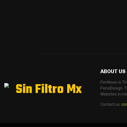
ABOUT US
PenNews is Th
PenciDesign. Th
Websites in mi
Contact us:
co