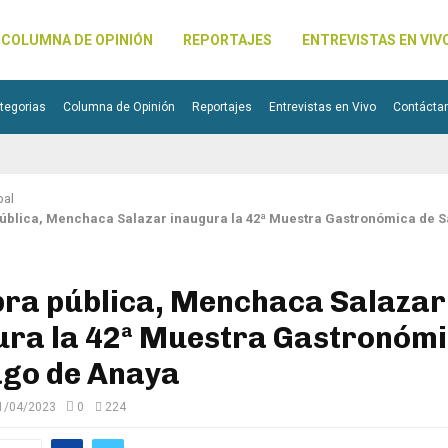
COLUMNA DE OPINIÓN
REPORTAJES
ENTREVISTAS EN VIV
tegorias
Columna de Opinión
Reportajes
Entrevistas en Vivo
Contácta
pal
ública, Menchaca Salazar inaugura la 42ª Muestra Gastronómica de S
bra pública, Menchaca Salazar
ura la 42ª Muestra Gastronómi
ago de Anaya
1/04/2023
0
224