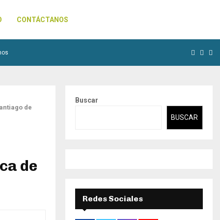
O
CONTÁCTANOS
Facebo
Inst
Yo
nos
Buscar
antiago de
BUSCAR
ca de
Redes Sociales