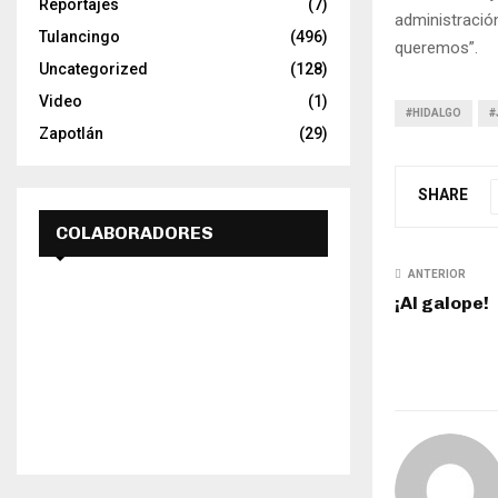
Reportajes
(7)
administración
Tulancingo
(496)
queremos”.
Uncategorized
(128)
Video
(1)
#HIDALGO
#
Zapotlán
(29)
SHARE
COLABORADORES
ANTERIOR
¡Al galope!