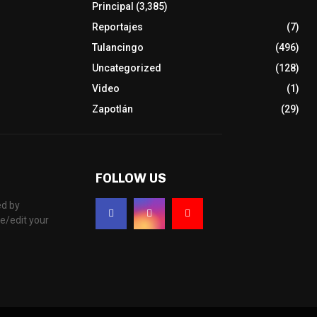
Principal
(3,385)
Reportajes
(7)
Tulancingo
(496)
Uncategorized
(128)
Video
(1)
Zapotlán
(29)
FOLLOW US
d by
e/edit your