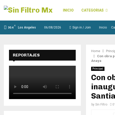
INICIO
CATEGORIAS
C
Los Angeles
06/08/2026
Sign in / Join
Inicio
Ca
30.4
Home
Princi
REPORTAJES
Con obra p
Anaya
Principal
Con o
inaug
Santi
by
Sin Filtro
0