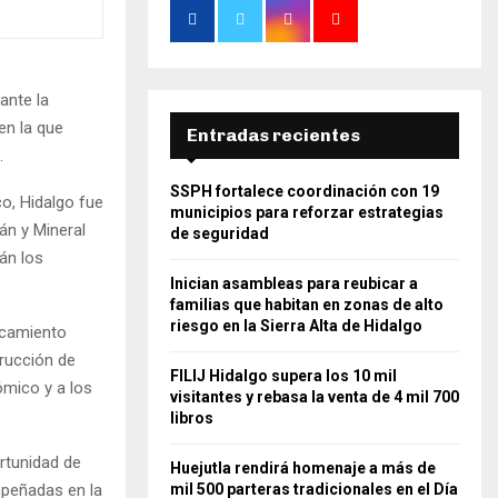
ante la
en la que
Entradas recientes
e.
SSPH fortalece coordinación con 19
co, Hidalgo fue
municipios para reforzar estrategias
án y Mineral
de seguridad
án los
Inician asambleas para reubicar a
familias que habitan en zonas de alto
riesgo en la Sierra Alta de Hidalgo
acamiento
trucción de
FILIJ Hidalgo supera los 10 mil
ómico y a los
visitantes y rebasa la venta de 4 mil 700
libros
rtunidad de
Huejutla rendirá homenaje a más de
peñadas en la
mil 500 parteras tradicionales en el Día