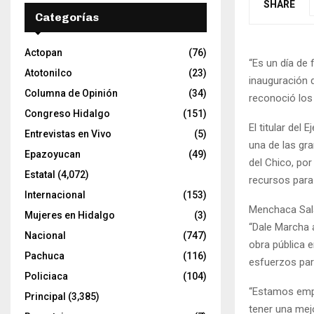
SHARE
Categorías
Actopan
(76)
“Es un día de 
Atotonilco
(23)
inauguración 
Columna de Opinión
(34)
reconoció los
Congreso Hidalgo
(151)
El titular del
Entrevistas en Vivo
(5)
una de las gr
Epazoyucan
(49)
del Chico, po
Estatal
(4,072)
recursos para 
Internacional
(153)
Menchaca Sal
Mujeres en Hidalgo
(3)
“Dale Marcha 
Nacional
(747)
obra pública 
Pachuca
(116)
esfuerzos para
Policiaca
(104)
“Estamos empe
Principal
(3,385)
tener una me