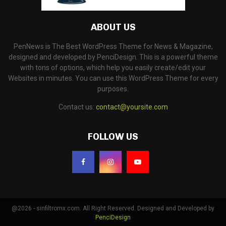
ABOUT US
PenNews is The Best WordPress Theme for News & Magazine,
designed and developed by PenciDesign. This is a powerful theme
with tons of options, which help you easily create/edit your
Websites in minutes. You can use this WordPress Theme for every
purposes.
Contact us:
contact@yoursite.com
FOLLOW US
@2026 - sinfiltromx.com. All Right Reserved. Designed and Developed by
PenciDesign