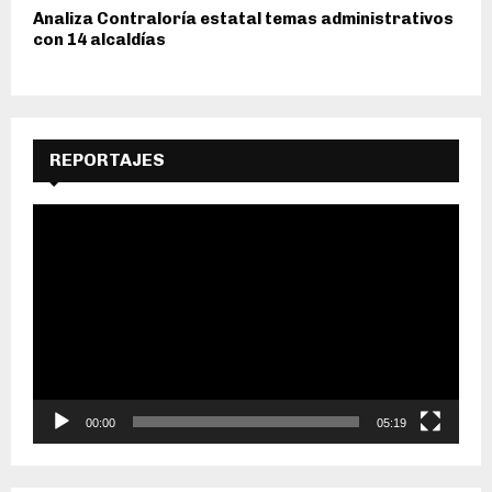
Analiza Contraloría estatal temas administrativos
con 14 alcaldías
REPORTAJES
R
e
p
r
o
d
u
c
t
o
00:00
05:19
r
d
e