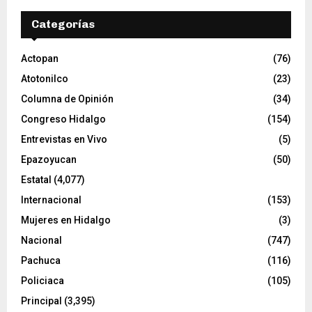
v
Categorías
í
d
e
Actopan
(76)
o
Atotonilco
(23)
Columna de Opinión
(34)
Congreso Hidalgo
(154)
Entrevistas en Vivo
(5)
Epazoyucan
(50)
Estatal
(4,077)
Internacional
(153)
Mujeres en Hidalgo
(3)
Nacional
(747)
Pachuca
(116)
Policiaca
(105)
Principal
(3,395)