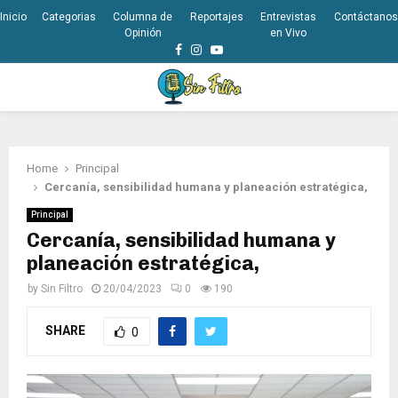
Inicio
Categorias
Columna de
Reportajes
Entrevistas
Contáctanos
Opinión
en Vivo
Facebook
Instagram
Youtube
PRIMARY
MENU
Home
Principal
Cercanía, sensibilidad humana y planeación estratégica,
Principal
Cercanía, sensibilidad humana y
planeación estratégica,
by
Sin Filtro
20/04/2023
0
190
SHARE
0