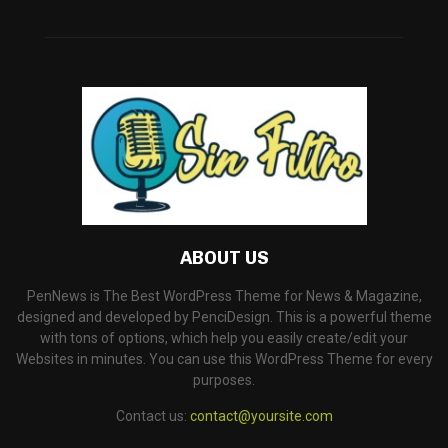
ABOUT US
PenNews is The Best WordPress Theme for News & Magazine,
designed and developed by PenciDesign. This is a powerful theme
with tons of options, which help you easily create/edit your
Websites in minutes. You can use this WordPress Theme for every
purposes.
Contact us:
contact@yoursite.com