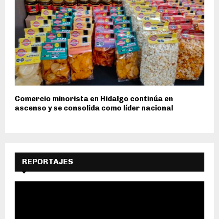
Comercio minorista en Hidalgo continúa en
ascenso y se consolida como líder nacional
REPORTAJES
R
e
p
r