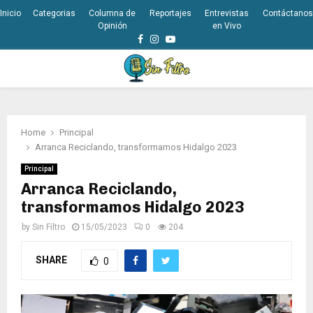
Inicio
Categorias
Columna de
Reportajes
Entrevistas
Contáctanos
Opinión
en Vivo
Facebook
Instagram
Youtube
PRIMARY
MENU
Home
Principal
Arranca Reciclando, transformamos Hidalgo 2023
Principal
Arranca Reciclando,
transformamos Hidalgo 2023
by
Sin Filtro
15/05/2023
0
204
SHARE
0