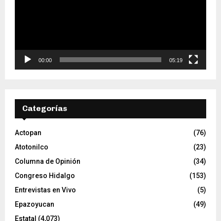
o
d
u
c
t
o
00:00
05:19
r
d
e
v
Categorías
í
d
e
Actopan
(76)
o
Atotonilco
(23)
Columna de Opinión
(34)
Congreso Hidalgo
(153)
Entrevistas en Vivo
(5)
Epazoyucan
(49)
Estatal
(4,073)