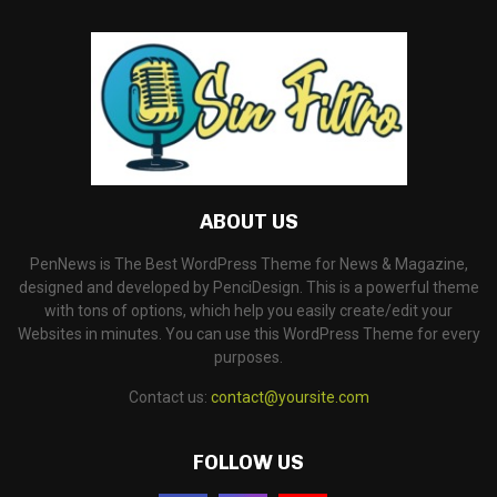
ABOUT US
PenNews is The Best WordPress Theme for News & Magazine,
designed and developed by PenciDesign. This is a powerful theme
with tons of options, which help you easily create/edit your
Websites in minutes. You can use this WordPress Theme for every
purposes.
Contact us:
contact@yoursite.com
FOLLOW US