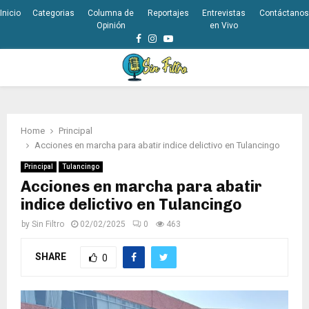
Inicio
Categorias
Columna de
Reportajes
Entrevistas
Contáctanos
Opinión
en Vivo
Facebook
Instagram
Youtube
PRIMARY
MENU
Home
Principal
Acciones en marcha para abatir indice delictivo en Tulancingo
Principal
Tulancingo
Acciones en marcha para abatir
indice delictivo en Tulancingo
by
Sin Filtro
02/02/2025
0
463
SHARE
0