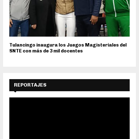
Tulancingo inaugura los Juegos Magisteriales del
SNTE con más de 3 mil docentes
REPORTAJES
R
e
p
r
o
d