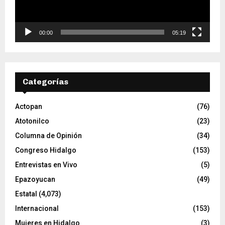
u
c
t
o
00:00
05:19
r
d
e
v
Categorías
í
d
e
Actopan
(76)
o
Atotonilco
(23)
Columna de Opinión
(34)
Congreso Hidalgo
(153)
Entrevistas en Vivo
(5)
Epazoyucan
(49)
Estatal
(4,073)
Internacional
(153)
Mujeres en Hidalgo
(3)